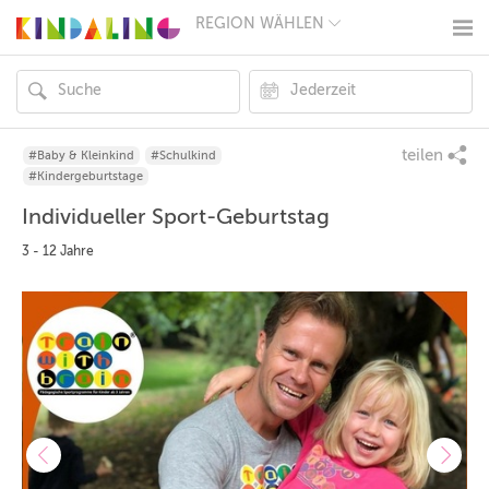
REGION WÄHLEN
BERLIN
MÜNCHEN
HAMBURG
FRANKFURT
KÖLN
DÜSSELDORF
teilen
#Baby & Kleinkind
#Schulkind
STUTTGART
#Kindergeburtstage
ESSEN
Individueller Sport-Geburtstag
HANNOVER
LEIPZIG
3 - 12 Jahre
DRESDEN
NÜRNBERG
WIEN
ZÜRICH
ANDERE
REGIONEN