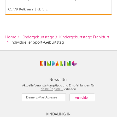
65779 Kelkheim | ab 5 €
Home
Kindergeburtstage
Kindergeburtstage Frankfurt
Individueller Sport-Geburtstag  
Newsletter
Aktuelle Veranstaltungstipps und Empfehlungen für
deine Region
Berlin
erhalten.
München
Hamburg
Frankfurt
KINDALING IN
Köln