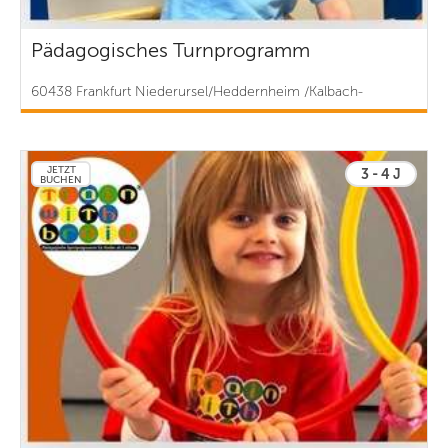
Pädagogisches Turnprogramm
60438 Frankfurt Niederursel/Heddernheim /Kalbach-
Riedberg | ab 5 €
JETZT
3 - 4 J
BUCHEN