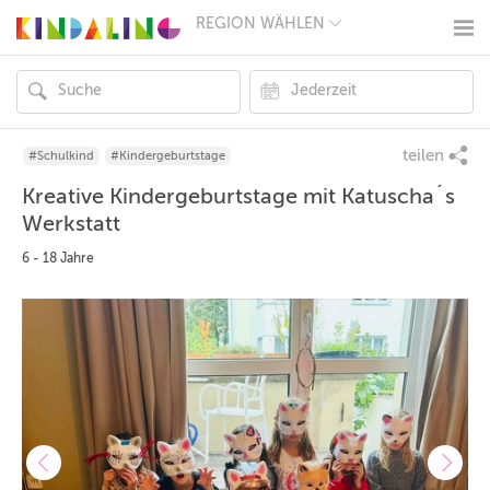
REGION WÄHLEN
BERLIN
MÜNCHEN
HAMBURG
FRANKFURT
KÖLN
DÜSSELDORF
teilen
#Schulkind
#Kindergeburtstage
STUTTGART
Kreative Kindergeburtstage mit Katuscha´s
ESSEN
HANNOVER
Werkstatt
LEIPZIG
DRESDEN
6 - 18 Jahre
NÜRNBERG
WIEN
ZÜRICH
ANDERE
REGIONEN