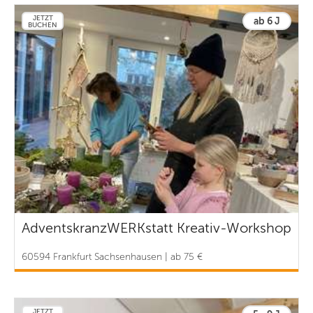
JETZT
ab 6 J
BUCHEN
AdventskranzWERKstatt Kreativ-Workshop
60594 Frankfurt Sachsenhausen | ab 75 €
JETZT