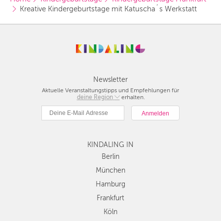
Kreative Kindergeburtstage mit Katuscha´s Werkstatt
Newsletter
Aktuelle Veranstaltungstipps und Empfehlungen für
deine Region
Berlin
erhalten.
München
Hamburg
Frankfurt
KINDALING IN
Köln
Düsseldorf
Berlin
Stuttgart
München
Essen
Hamburg
Hannover
Frankfurt
Leipzig
Köln
Dresden