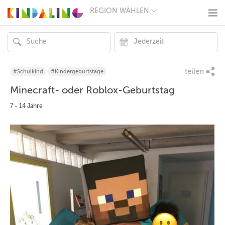
REGION WÄHLEN
BERLIN
MÜNCHEN
HAMBURG
FRANKFURT
KÖLN
DÜSSELDORF
teilen
#Schulkind
#Kindergeburtstage
STUTTGART
Minecraft- oder Roblox-Geburtstag
ESSEN
HANNOVER
7 - 14 Jahre
LEIPZIG
DRESDEN
NÜRNBERG
WIEN
ZÜRICH
ANDERE
REGIONEN