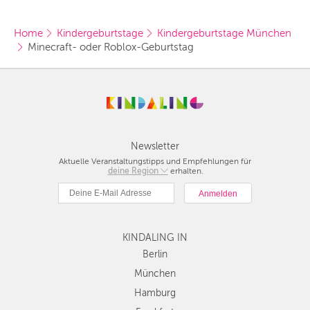
Home
Kindergeburtstage
Kindergeburtstage München
Minecraft- oder Roblox-Geburtstag 
Newsletter
Aktuelle Veranstaltungstipps und Empfehlungen für
deine Region
Berlin
erhalten.
München
Hamburg
Frankfurt
KINDALING IN
Köln
Düsseldorf
Berlin
Stuttgart
München
Essen
Hamburg
Hannover