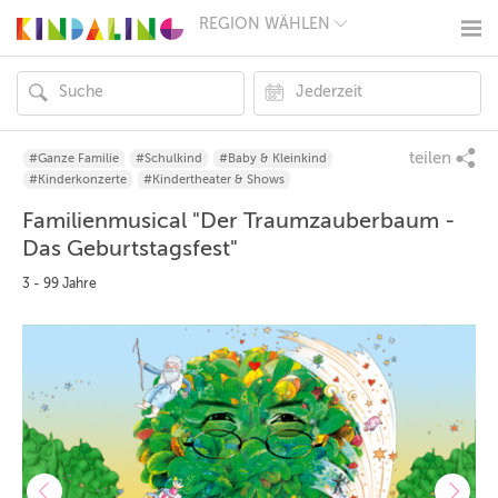
REGION WÄHLEN
BERLIN
MÜNCHEN
HAMBURG
FRANKFURT
KÖLN
DÜSSELDORF
teilen
#Ganze Familie
#Schulkind
#Baby & Kleinkind
STUTTGART
#Kinderkonzerte
#Kindertheater & Shows
ESSEN
Familienmusical "Der Traumzauberbaum -
HANNOVER
LEIPZIG
Das Geburtstagsfest"
DRESDEN
3 - 99 Jahre
NÜRNBERG
WIEN
ZÜRICH
ANDERE
REGIONEN