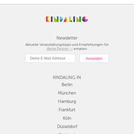
Newsletter
Aktuelle Veranstaltungstipps und Empfehlungen für
deine Region
Berlin
erhalten.
München
Hamburg
Frankfurt
KINDALING IN
Köln
Düsseldorf
Berlin
Stuttgart
München
Essen
Hamburg
Hannover
Frankfurt
Leipzig
Köln
Dresden
Düsseldorf
Nürnberg