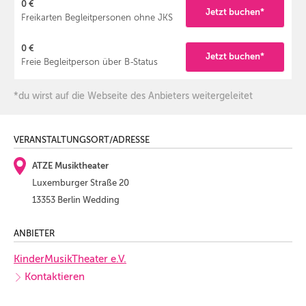
0 €
Jetzt buchen*
Freikarten Begleitpersonen ohne JKS
0 €
Jetzt buchen*
Freie Begleitperson über B-Status
*du wirst auf die Webseite des Anbieters weitergeleitet
VERANSTALTUNGSORT/ADRESSE
ATZE Musiktheater
Luxemburger Straße 20
13353 Berlin Wedding
ANBIETER
KinderMusikTheater e.V.
Kontaktieren