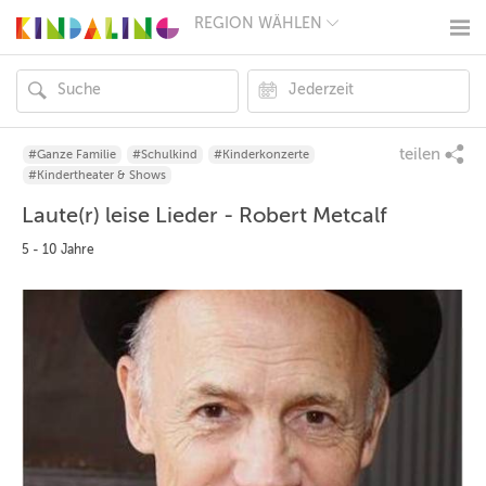
REGION WÄHLEN
BERLIN
MÜNCHEN
HAMBURG
FRANKFURT
KÖLN
DÜSSELDORF
teilen
#Ganze Familie
#Schulkind
#Kinderkonzerte
STUTTGART
#Kindertheater & Shows
ESSEN
Laute(r) leise Lieder - Robert Metcalf
HANNOVER
LEIPZIG
5 - 10 Jahre
DRESDEN
NÜRNBERG
WIEN
ZÜRICH
ANDERE
REGIONEN