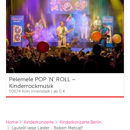
Pelemele POP ’N’ ROLL –
Kinderrockmusik
50674 Köln Innenstadt | ab 0 €
Home
Kinderkonzerte
Kinderkonzerte Berlin
Laute(r) leise Lieder - Robert Metcalf