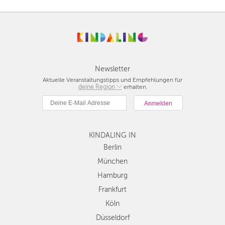
Newsletter
Aktuelle Veranstaltungstipps und Empfehlungen für
deine Region
Berlin
erhalten.
München
Hamburg
Frankfurt
KINDALING IN
Köln
Düsseldorf
Berlin
Stuttgart
München
Essen
Hamburg
Hannover
Frankfurt
Leipzig
Köln
Dresden
Düsseldorf
Nürnberg