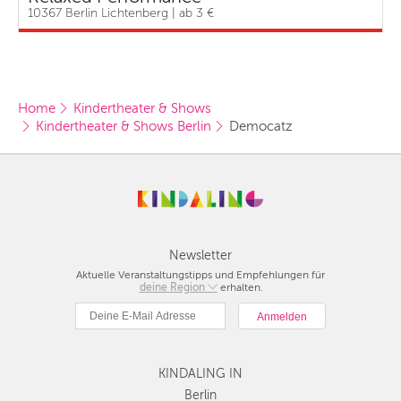
10367 Berlin Lichtenberg | ab 3 €
Home
Kindertheater & Shows
Kindertheater & Shows Berlin
Democatz
Newsletter
Aktuelle Veranstaltungstipps und Empfehlungen für
deine Region
Berlin
erhalten.
München
Hamburg
Frankfurt
KINDALING IN
Köln
Düsseldorf
Berlin