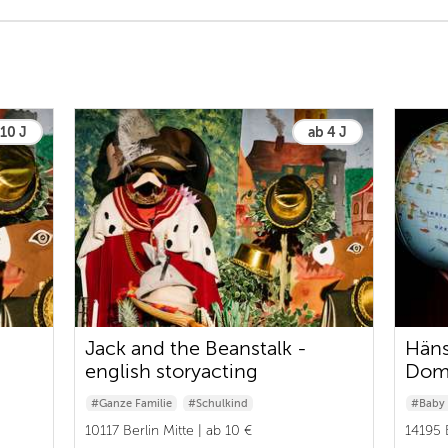
 10 J
ab 4 J
Jack and the Beanstalk -
Häns
english storyacting
Dom
#Ganze Familie
#Schulkind
#Baby 
#Baby & Kleinkind
#Ganze
10117 Berlin Mitte | ab 10 €
14195 