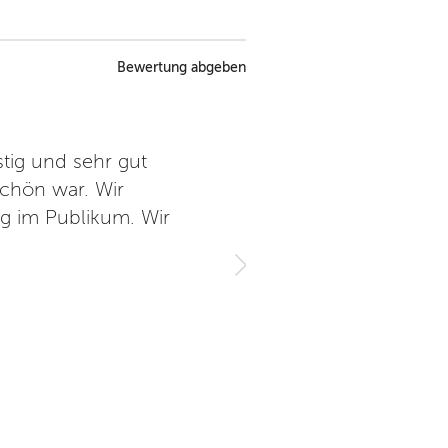
Bewertung abgeben
tig und sehr gut
Das Theater ist klein aber 
schön war. Wir
außergewöhnlich und man s
g im Publikum. Wir
durch Zufall auf das Theat
Theaterstück mit so wert