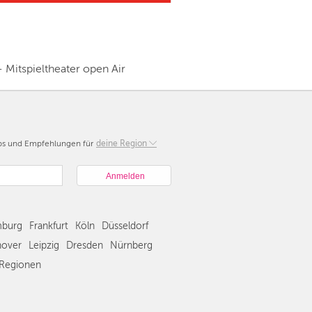
- Mitspieltheater open Air
pps und Empfehlungen für
Berlin
deine Region
München
Hamburg
Frankfurt
Köln
burg
Frankfurt
Köln
Düsseldorf
Düsseldorf
Stuttgart
over
Leipzig
Dresden
Nürnberg
Essen
Regionen
Hannover
Leipzig
Dresden