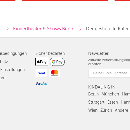
s
Kindertheater & Shows Berlin
Der gestiefelte Kater
gsbedingungen
Sicher bezahlen
Newsletter
Aktuelle Veranstaltungsti
hutz
erhalten.
Einstellungen
sum
KINDALING IN
Berlin
München
Ham
Stuttgart
Essen
Hann
Wien
Zürich
Andere 