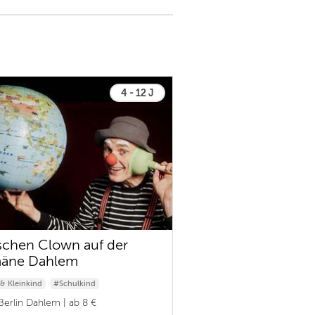
4 - 12 J
chen Clown auf der
äne Dahlem
& Kleinkind
#Schulkind
 Familie
Berlin Dahlem | ab 8 €