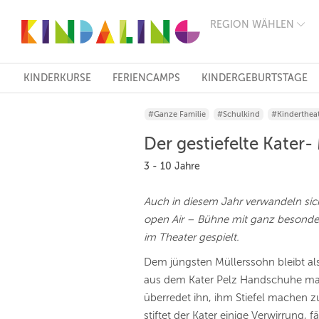
REGION WÄHLEN
BERLIN
MÜNCHEN
HAMBURG
FRANKFURT
KINDERKURSE
FERIENCAMPS
KINDERGEBURTSTAGE
KÖLN
DÜSSELDORF
#Ganze Familie
#Schulkind
#Kinderthea
STUTTGART
ESSEN
Der gestiefelte Kater-
HANNOVER
LEIPZIG
3 - 10 Jahre
DRESDEN
NÜRNBERG
Auch in diesem Jahr verwandeln si
WIEN
open Air – Bühne mit ganz besond
ZÜRICH
ANDERE
im Theater gespielt.
REGIONEN
Dem jüngsten Müllerssohn bleibt als 
aus dem Kater Pelz Handschuhe mac
überredet ihn, ihm Stiefel machen zu
stiftet der Kater einige Verwirrung, f