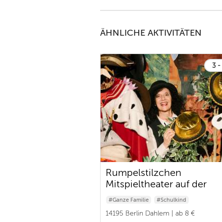
ÄHNLICHE AKTIVITÄTEN
3 -
Rumpelstilzchen
Mitspieltheater auf der
Domäne Dahlem
#Ganze Familie
#Schulkind
#Baby & Kleinkind
14195 Berlin Dahlem | ab 8 €