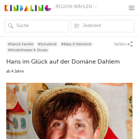
REGION WÄHLEN
BERLIN
MÜNCHEN
HAMBURG
FRANKFURT
KÖLN
DÜSSELDORF
teilen
#Ganze Familie
#Schulkind
#Baby & Kleinkind
STUTTGART
#Kindertheater & Shows
ESSEN
Hans im Glück auf der Domäne Dahlem
HANNOVER
LEIPZIG
ab 4 Jahre
DRESDEN
NÜRNBERG
WIEN
ZÜRICH
ANDERE
REGIONEN