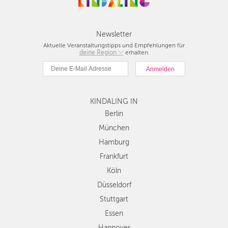
Newsletter
Aktuelle Veranstaltungstipps und Empfehlungen für
deine Region
Berlin
erhalten.
München
Hamburg
Frankfurt
KINDALING IN
Köln
Düsseldorf
Berlin
Stuttgart
München
Essen
Hamburg
Hannover
Frankfurt
Leipzig
Köln
Dresden
Düsseldorf
Nürnberg
Wien
Stuttgart
Zürich
Essen
Andere
Hannover