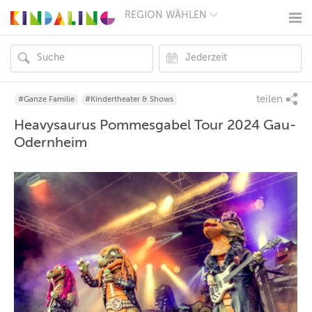
REGION WÄHLEN
BERLIN
MÜNCHEN
HAMBURG
FRANKFURT
KÖLN
DÜSSELDORF
teilen
#Ganze Familie
#Kindertheater & Shows
STUTTGART
Heavysaurus Pommesgabel Tour 2024 Gau-
ESSEN
HANNOVER
Odernheim
LEIPZIG
DRESDEN
NÜRNBERG
WIEN
ZÜRICH
ANDERE
REGIONEN