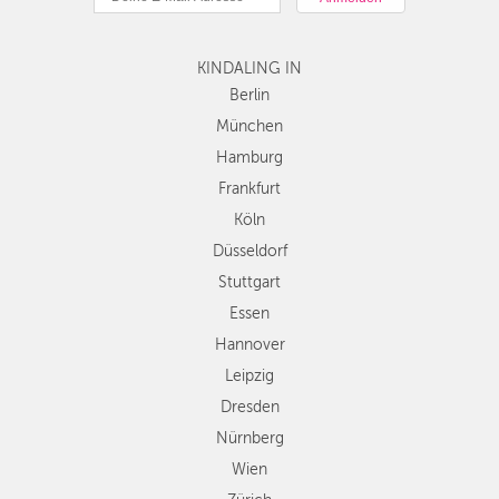
Hamburg
Frankfurt
KINDALING IN
Köln
Düsseldorf
Berlin
Stuttgart
München
Essen
Hamburg
Hannover
Frankfurt
Leipzig
Köln
Dresden
Düsseldorf
Nürnberg
Wien
Stuttgart
Zürich
Essen
Andere
Hannover
Regionen
Leipzig
Dresden
Nürnberg
Wien