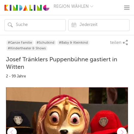
REGION WÄHLEN
BERLIN
MÜNCHEN
HAMBURG
FRANKFURT
KÖLN
DÜSSELDORF
teilen
#Ganze Familie
#Schulkind
#Baby & Kleinkind
STUTTGART
#Kindertheater & Shows
ESSEN
Josef Tränklers Puppenbühne gastiert in
HANNOVER
LEIPZIG
Witten
DRESDEN
2 - 99 Jahre
NÜRNBERG
WIEN
ZÜRICH
ANDERE
REGIONEN