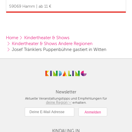
59069 Hamm | ab 11 €
Home
Kindertheater & Shows
Kindertheater & Shows Andere Regionen
Josef Tränklers Puppenbühne gastiert in Witten
Newsletter
Aktuelle Veranstaltungstipps und Empfehlungen für
deine Region
Berlin
erhalten.
München
Hamburg
Frankfurt
KINDALING IN
Köln