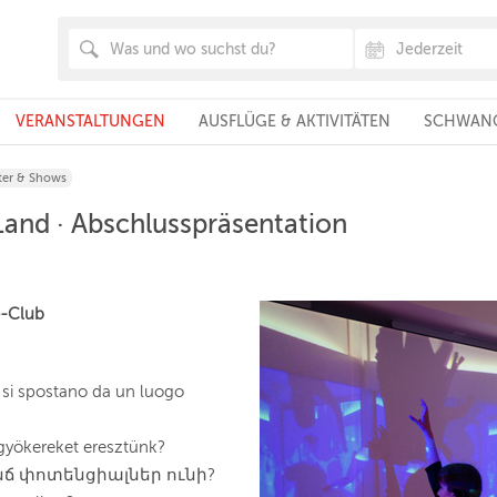
VERANSTALTUNGEN
AUSFLÜGE & AKTIVITÄTEN
SCHWANG
ter & Shows
Land · Abschlusspräsentation
e-Club
si spostano da un luogo
 gyökereket eresztünk?
ինճ փոտենցիալներ ունի?