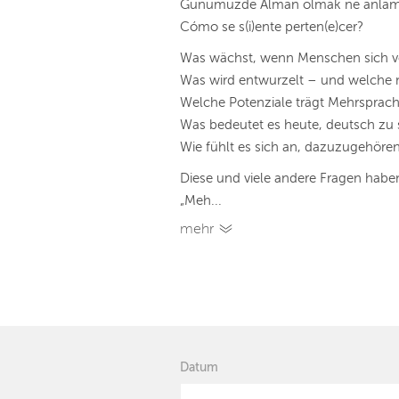
Günümüzde Alman olmak ne anlama
Cómo se s(i)ente perten(e)cer?
Was wächst, wenn Menschen sich v
Was wird entwurzelt – und welche 
Welche Potenziale trägt Mehrsprachi
Was bedeutet es heute, deutsch zu 
Wie fühlt es sich an, dazuzugehöre
Diese und viele andere Fragen hab
„Meh...
mehr
Datum