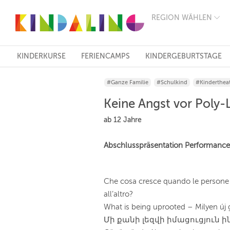
REGION WÄHLEN
BERLIN
MÜNCHEN
HAMBURG
FRANKFURT
KINDERKURSE
FERIENCAMPS
KINDERGEBURTSTAGE
KÖLN
DÜSSELDORF
#Ganze Familie
#Schulkind
#Kinderthea
STUTTGART
ESSEN
Keine Angst vor Poly-
HANNOVER
LEIPZIG
ab 12 Jahre
DRESDEN
NÜRNBERG
Abschlusspräsentation Performanc
WIEN
ZÜRICH
ANDERE
REGIONEN
Che cosa cresce quando le persone 
all’altro?
What is being uprooted – Milyen új
Մի քանի լեզվի իմացուցյուն 