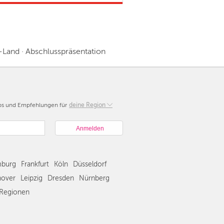
-Land · Abschlusspräsentation
pps und Empfehlungen für
Berlin
deine Region
München
Hamburg
Frankfurt
Köln
burg
Frankfurt
Köln
Düsseldorf
Düsseldorf
Stuttgart
over
Leipzig
Dresden
Nürnberg
Essen
Regionen
Hannover
Leipzig