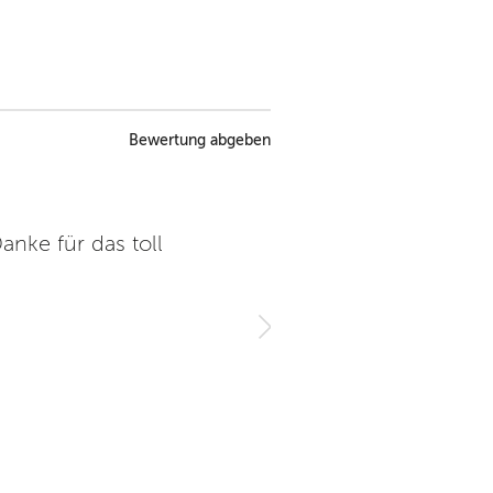
Bewertung abgeben
anke für das toll
Es hat uns hier sehr gefal