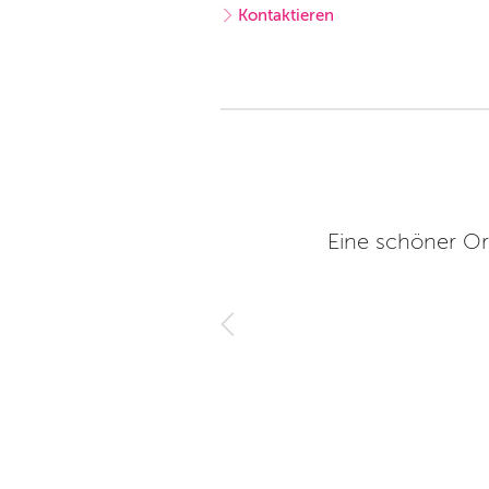
Kontaktieren
st es etwas komfortabeler, das
Eine schöner Ort
nen Stern Abzug für die
ten. Ob der Inhalt sich den
er meist Gefallen, es ist bunt
er geändert.
7