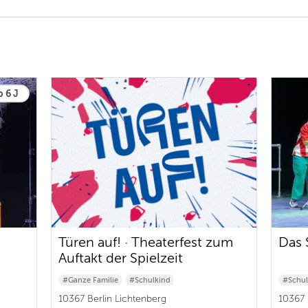
b 6 J
Türen auf! · Theaterfest zum
Das 
Auftakt der Spielzeit
2026/2027
#Ganze Familie
#Schulkind
#Schul
#Baby & Kleinkind
10367 Berlin Lichtenberg
10367 