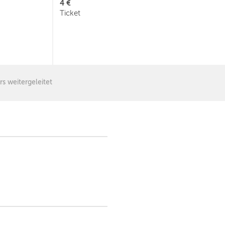
4 €
Ticket
rs weitergeleitet