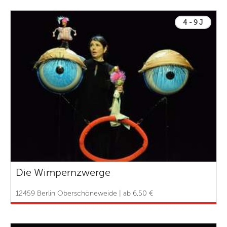
4 - 9 J
Die Wimpernzwerge
12459 Berlin Oberschöneweide | ab 6,50 €