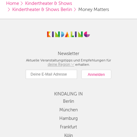
Home
Kindertheater & Shows
Kindertheater & Shows Berlin
Money Matters
Newsletter
Aktuelle Veranstaltungstipps und Empfehlungen für
deine Region
Berlin
erhalten.
München
Hamburg
Frankfurt
KINDALING IN
Köln
Düsseldorf
Berlin
Stuttgart
München
Essen
Hamburg
Hannover
Frankfurt
Leipzig
Köln