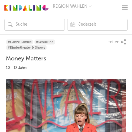
REGION WÄHLEN
BERLIN
MÜNCHEN
HAMBURG
FRANKFURT
KÖLN
DÜSSELDORF
teilen
#Ganze Familie
#Schulkind
STUTTGART
#Kindertheater & Shows
ESSEN
Money Matters
HANNOVER
LEIPZIG
10 - 12 Jahre
DRESDEN
NÜRNBERG
WIEN
ZÜRICH
ANDERE
REGIONEN