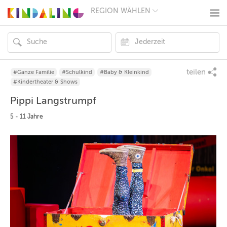
REGION WÄHLEN
BERLIN
MÜNCHEN
HAMBURG
FRANKFURT
KÖLN
DÜSSELDORF
teilen
#Ganze Familie
#Schulkind
#Baby & Kleinkind
STUTTGART
#Kindertheater & Shows
ESSEN
Pippi Langstrumpf
HANNOVER
LEIPZIG
5 - 11 Jahre
DRESDEN
NÜRNBERG
WIEN
ZÜRICH
ANDERE
REGIONEN