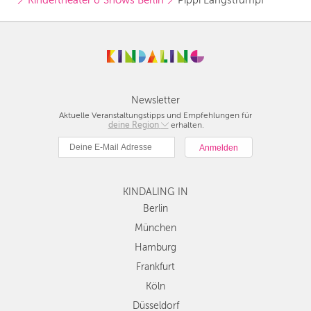
Kindertheater & Shows Berlin
Pippi Langstrumpf
Newsletter
Aktuelle Veranstaltungstipps und Empfehlungen für
deine Region
Berlin
erhalten.
München
Hamburg
Frankfurt
KINDALING IN
Köln
Düsseldorf
Berlin
Stuttgart
München
Essen
Hamburg
Hannover
Frankfurt
Leipzig
Köln
Dresden
Düsseldorf
Nürnberg