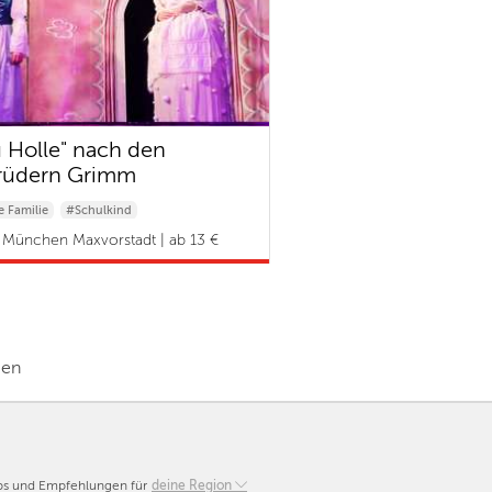
u Holle" nach den
rüdern Grimm
 Familie
#Schulkind
& Kleinkind
München Maxvorstadt | ab 13 €
gen
pps und Empfehlungen für
Berlin
deine Region