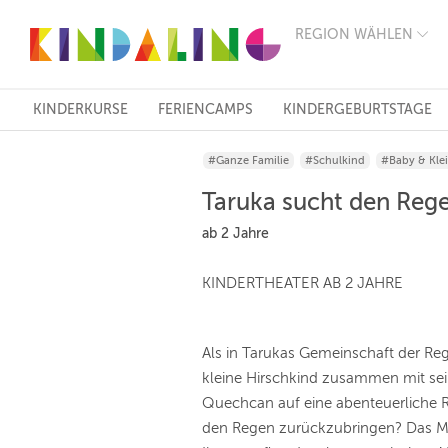
REGION WÄHLEN
BERLIN
MÜNCHEN
HAMBURG
FRANKFURT
KINDERKURSE
FERIENCAMPS
KINDERGEBURTSTAGE
KÖLN
DÜSSELDORF
#Ganze Familie
#Schulkind
#Baby & Kle
STUTTGART
ESSEN
Taruka sucht den Reg
HANNOVER
LEIPZIG
ab 2 Jahre
DRESDEN
NÜRNBERG
KINDERTHEATER AB 2 JAHRE
WIEN
ZÜRICH
ANDERE
REGIONEN
Als in Tarukas Gemeinschaft der Reg
kleine Hirschkind zusammen mit se
Quechcan auf eine abenteuerliche R
den Regen zurückzubringen? Das M