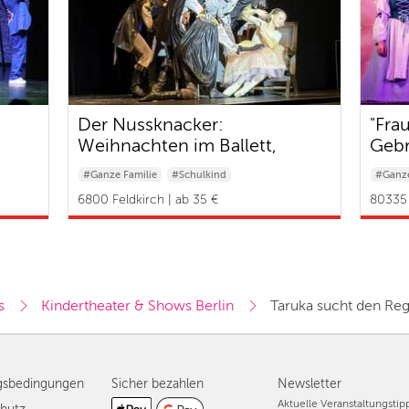
Der Nussknacker:
"Fra
Weihnachten im Ballett,
Geb
Kinderballett
#Ganze Familie
#Schulkind
#Ganze
#Baby & Kleinkind
#Baby 
6800 Feldkirch | ab 35 €
80335 
s
Kindertheater & Shows Berlin
Taruka sucht den Re
gsbedingungen
Sicher bezahlen
Newsletter
Aktuelle Veranstaltungsti