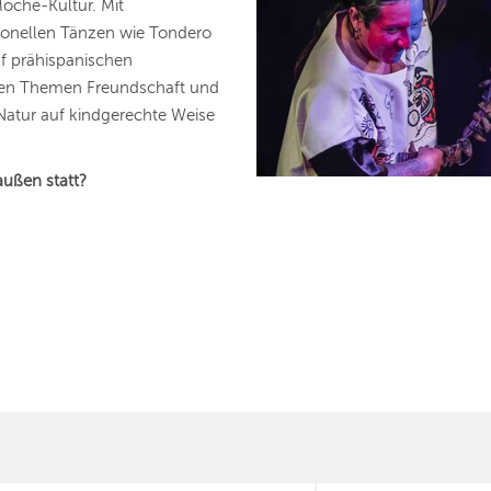
Moche-Kultur. Mit
tionellen Tänzen wie Tondero
uf prähispanischen
alen Themen Freundschaft und
Natur auf kindgerechte Weise
außen statt?