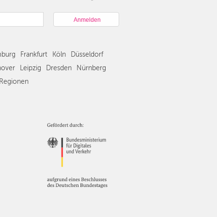
München
Hamburg
Frankfurt
Köln
burg
Frankfurt
Köln
Düsseldorf
Düsseldorf
Stuttgart
over
Leipzig
Dresden
Nürnberg
Essen
Regionen
Hannover
Leipzig
Dresden
Nürnberg
Wien
Zürich
Andere
Regionen