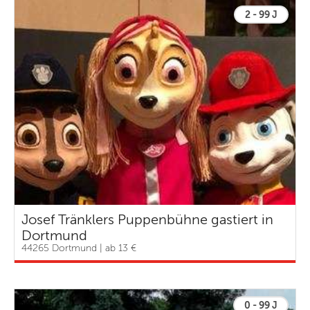
2 - 99 J
Josef Tränklers Puppenbühne gastiert in
Dortmund
44265 Dortmund | ab 13 €
0 - 99 J