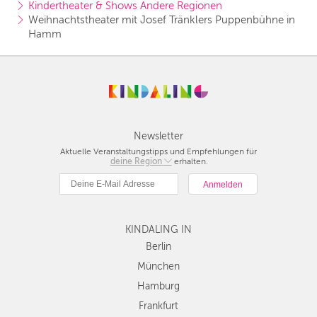
Kindertheater & Shows Andere Regionen
Weihnachtstheater mit Josef Tränklers Puppenbühne in 
Hamm
Newsletter
Aktuelle Veranstaltungstipps und Empfehlungen für
deine Region
Berlin
erhalten.
München
Hamburg
Frankfurt
KINDALING IN
Köln
Düsseldorf
Berlin
Stuttgart
München
Essen
Hamburg
Hannover
Frankfurt
Leipzig