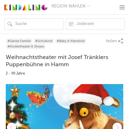
REGION WÄHLEN
BERLIN
MÜNCHEN
HAMBURG
FRANKFURT
KÖLN
DÜSSELDORF
teilen
#Ganze Familie
#Schulkind
#Baby & Kleinkind
STUTTGART
#Kindertheater & Shows
ESSEN
Weihnachtstheater mit Josef Tränklers
HANNOVER
LEIPZIG
Puppenbühne in Hamm
DRESDEN
2 - 99 Jahre
NÜRNBERG
WIEN
ZÜRICH
ANDERE
REGIONEN