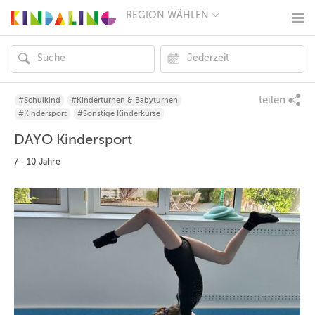
REGION WÄHLEN
BERLIN
MÜNCHEN
HAMBURG
FRANKFURT
KÖLN
DÜSSELDORF
teilen
#Schulkind
#Kinderturnen & Babyturnen
STUTTGART
#Kindersport
#Sonstige Kinderkurse
ESSEN
DAYO Kindersport
HANNOVER
LEIPZIG
7 - 10 Jahre
DRESDEN
NÜRNBERG
WIEN
ZÜRICH
ANDERE
REGIONEN