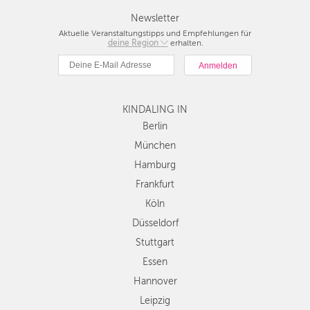
Newsletter
Aktuelle Veranstaltungstipps und Empfehlungen für
deine Region
Berlin
erhalten.
München
Hamburg
Frankfurt
KINDALING IN
Köln
Düsseldorf
Berlin
Stuttgart
München
Essen
Hamburg
Hannover
Frankfurt
Leipzig
Köln
Dresden
Düsseldorf
Nürnberg
Wien
Stuttgart
Zürich
Essen
Andere
Hannover
Regionen
Leipzig