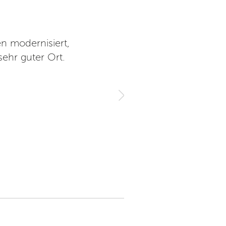
n modernisiert,
Wunderschönes Kino. Toller I
sehr guter Ort.
Im großen Saal ga