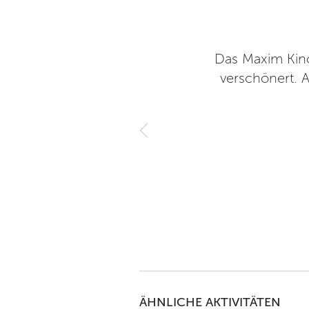
g, hier drängelt vor Saalöffnung
Das Maxim Kino
noüblich, etwas mehr Auswahl
verschönert. A
esen Laden machen, wenn man
r nicht zwingend nochmal hin.
20
ÄHNLICHE AKTIVITÄTEN