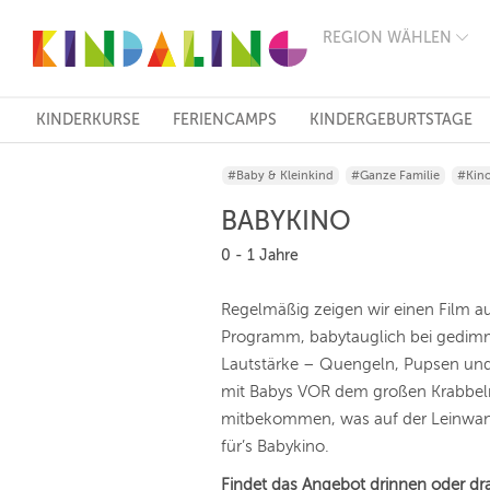
REGION WÄHLEN
BERLIN
MÜNCHEN
HAMBURG
FRANKFURT
KINDERKURSE
FERIENCAMPS
KINDERGEBURTSTAGE
KÖLN
DÜSSELDORF
#Baby & Kleinkind
#Ganze Familie
#Kin
STUTTGART
ESSEN
BABYKINO
HANNOVER
LEIPZIG
0 - 1 Jahre
DRESDEN
NÜRNBERG
Regelmäßig zeigen wir einen Film a
WIEN
Programm, babytauglich bei gedim
ZÜRICH
ANDERE
Lautstärke – Quengeln, Pupsen und
REGIONEN
mit Babys VOR dem großen Krabbeln
mitbekommen, was auf der Leinwand l
für’s Babykino.
Findet das Angebot drinnen oder dr