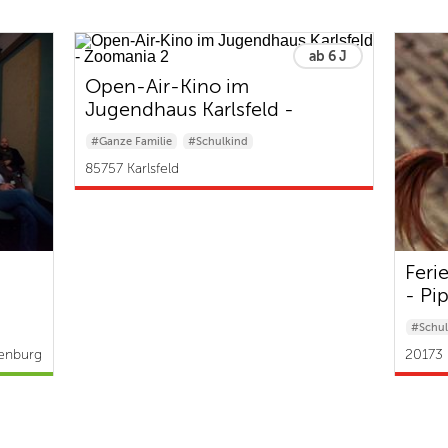
ab 6 J
Open-Air-Kino im
Jugendhaus Karlsfeld -
Zoomania 2
#Ganze Familie
#Schulkind
85757 Karlsfeld
Feri
- Pi
#Schul
enburg
20173 