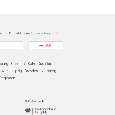
pps und Empfehlungen für
Berlin
deine Region
München
Hamburg
Frankfurt
Köln
burg
Frankfurt
Köln
Düsseldorf
Düsseldorf
Stuttgart
over
Leipzig
Dresden
Nürnberg
Essen
Regionen
Hannover
Leipzig
Dresden
Nürnberg
Wien
Zürich