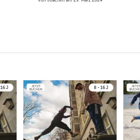
Von Joachim am 29. März 2024
JETZT
JETZ
 16 J
8 - 16 J
BUCHEN
BUCH