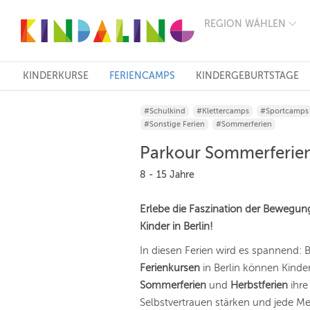
REGION WÄHLEN
BERLIN
MÜNCHEN
HAMBURG
FRANKFURT
KINDERKURSE
FERIENCAMPS
KINDERGEBURTSTAGE
KÖLN
DÜSSELDORF
#Schulkind
#Klettercamps
#Sportcamps
STUTTGART
#Sonstige Ferien
#Sommerferien
ESSEN
HANNOVER
Parkour Sommerferie
LEIPZIG
DRESDEN
8 - 15 Jahre
NÜRNBERG
WIEN
Erlebe die Faszination der Bewegung
ZÜRICH
Kinder in Berlin!
ANDERE
REGIONEN
In diesen Ferien wird es spannend: 
Ferienkursen
in Berlin können Kind
Sommerferien
und
Herbstferien
ihre
Selbstvertrauen stärken und jede 