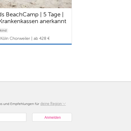
ds BeachCamp | 5 Tage |
Krankenkassen anerkannt
kind
Köln Chorweiler | ab 428 €
pps und Empfehlungen für
Berlin
deine Region
München
Hamburg
Frankfurt