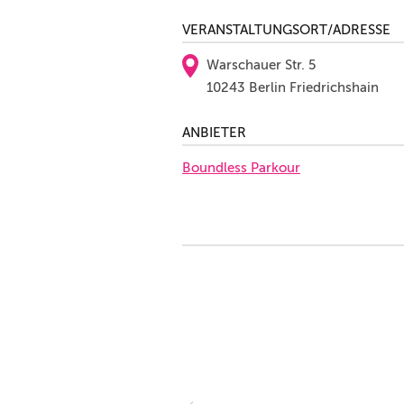
VERANSTALTUNGSORT/ADRESSE
Warschauer Str. 5
10243 Berlin Friedrichshain
ANBIETER
Boundless Parkour
r Monaten das Training und es
auch am Parkour-Camp Teil