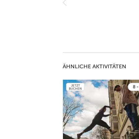
r der Meinung, dass mein Sohn
rainer Ihab findet die richtige
23
ÄHNLICHE AKTIVITÄTEN
JETZT
8 -
BUCHEN