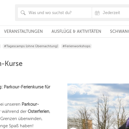
VERANSTALTUNGEN
AUSFLÜGE & AKTIVITÄTEN
SCHWANG
#Tagescamps (ohne Übernachtung)
#Ferienworkshops
n-Kurse
: Parkour-Ferienkurse für
Bei unseren
Parkour-
er während der
Osterferien
,
 Grenzen überwinden,
Menge Spaß haben!