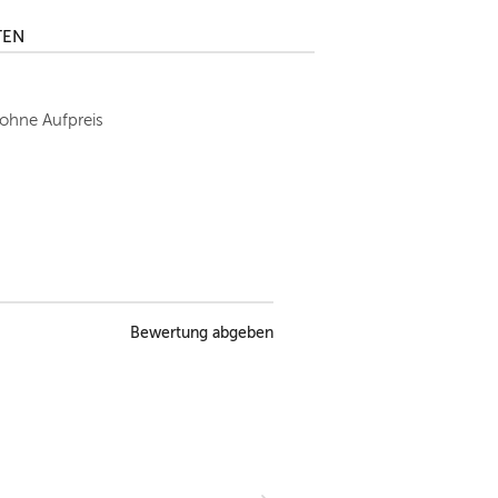
TEN
 ohne Aufpreis
Bewertung abgeben
Unsere Entscheidung die Park
viel Spaß gehabt u