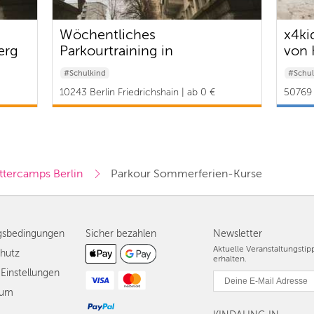
Wöchentliches
x4ki
erg
Parkourtraining in
von 
Friedrichshain
#Schulkind
#Schul
10243 Berlin Friedrichshain | ab 0 €
50769 
ttercamps Berlin
Parkour Sommerferien-Kurse 
gsbedingungen
Sicher bezahlen
Newsletter
Aktuelle Veranstaltungsti
hutz
erhalten.
Einstellungen
sum