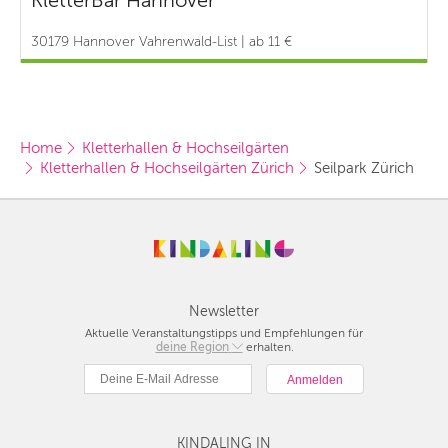
KletterBar Hannover
30179 Hannover Vahrenwald-List | ab 11 €
Home
Kletterhallen & Hochseilgärten
Kletterhallen & Hochseilgärten Zürich
Seilpark Zürich
Newsletter
Aktuelle Veranstaltungstipps und Empfehlungen für
deine Region
Berlin
erhalten.
München
Hamburg
Frankfurt
KINDALING IN
Köln