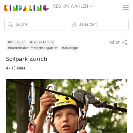
REGION WÄHLEN
BERLIN
MÜNCHEN
HAMBURG
FRANKFURT
KÖLN
DÜSSELDORF
teilen
#Schulkind
#Ganze Familie
STUTTGART
#Kletterhallen & Hochseilgärten
#Ausflüge
ESSEN
Seilpark Zürich
HANNOVER
LEIPZIG
4 - 15 Jahre
DRESDEN
NÜRNBERG
WIEN
ZÜRICH
ANDERE
REGIONEN