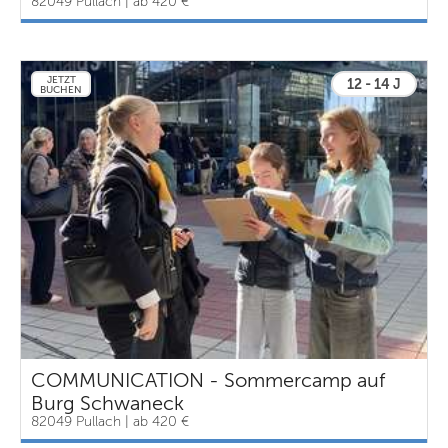
82049 Pullach | ab 420 €
JETZT
12 - 14 J
BUCHEN
COMMUNICATION - Sommercamp auf
Burg Schwaneck
82049 Pullach | ab 420 €