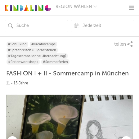
REGION WÄHLEN
BERLIN
MÜNCHEN
HAMBURG
FRANKFURT
KÖLN
DÜSSELDORF
teilen
#Schulkind
#Kreativcamps
STUTTGART
#Sprachreisen & Sprachferien
ESSEN
#Tagescamps (ohne Übernachtung)
HANNOVER
#Ferienworkshops
#Sommerferien
LEIPZIG
FASHION I + II - Sommercamp in München
DRESDEN
NÜRNBERG
11 - 15 Jahre
WIEN
ZÜRICH
ANDERE
REGIONEN