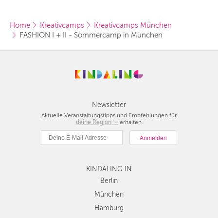
Home
Kreativcamps
Kreativcamps München
FASHION I + II - Sommercamp in München
Newsletter
Aktuelle Veranstaltungstipps und Empfehlungen für
deine Region
Berlin
erhalten.
München
Hamburg
Frankfurt
KINDALING IN
Köln
Düsseldorf
Berlin
Stuttgart
München
Essen
Hamburg
Hannover