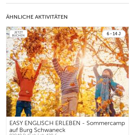
ÄHNLICHE AKTIVITÄTEN
JETZT
6 - 14 J
BUCHEN
EASY ENGLISCH ERLEBEN - Sommercamp
auf Burg Schwaneck