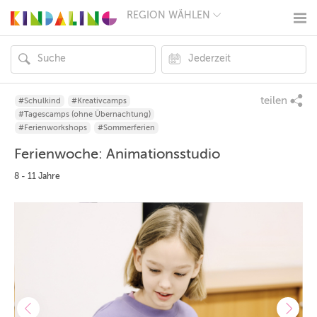
REGION WÄHLEN
BERLIN
MÜNCHEN
HAMBURG
FRANKFURT
KÖLN
DÜSSELDORF
teilen
#Schulkind
#Kreativcamps
STUTTGART
#Tagescamps (ohne Übernachtung)
ESSEN
#Ferienworkshops
#Sommerferien
HANNOVER
Ferienwoche: Animationsstudio
LEIPZIG
DRESDEN
8 - 11 Jahre
NÜRNBERG
WIEN
ZÜRICH
ANDERE
REGIONEN