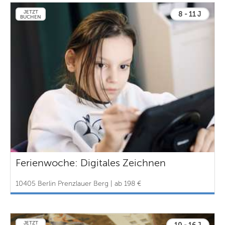
JETZT
8 - 11 J
BUCHEN
Ferienwoche: Digitales Zeichnen
10405 Berlin Prenzlauer Berg | ab 198 €
JETZT
10 - 16 J