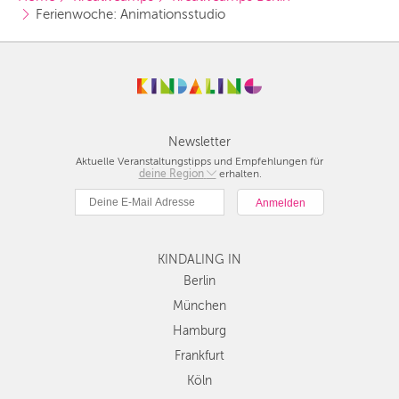
Ferienwoche: Animationsstudio
Newsletter
Aktuelle Veranstaltungstipps und Empfehlungen für
deine Region
Berlin
erhalten.
München
Hamburg
Frankfurt
KINDALING IN
Köln
Düsseldorf
Berlin
Stuttgart
München
Essen
Hamburg
Hannover
Frankfurt
Leipzig
Köln
Dresden