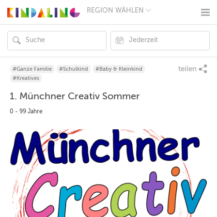
REGION WÄHLEN
BERLIN
MÜNCHEN
HAMBURG
FRANKFURT
KÖLN
DÜSSELDORF
teilen
#Ganze Familie
#Schulkind
#Baby & Kleinkind
STUTTGART
#Kreatives
ESSEN
1. Münchner Creativ Sommer
HANNOVER
LEIPZIG
0 - 99 Jahre
DRESDEN
NÜRNBERG
WIEN
ZÜRICH
ANDERE
REGIONEN