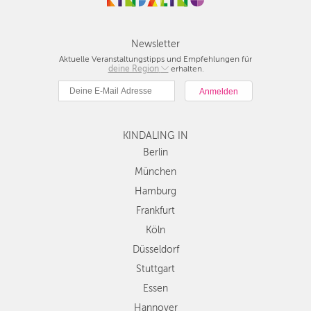
Newsletter
Aktuelle Veranstaltungstipps und Empfehlungen für
deine Region
Berlin
erhalten.
München
Hamburg
Frankfurt
KINDALING IN
Köln
Düsseldorf
Berlin
Stuttgart
München
Essen
Hamburg
Hannover
Frankfurt
Leipzig
Köln
Dresden
Düsseldorf
Nürnberg
Wien
Stuttgart
Zürich
Essen
Andere
Hannover