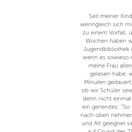
r und Jugendbibliothek erst um
Seit meiner Kind
ingangsbereich sieht sehr in
wenngleich sich mir
ade, dass Berlin dafür wenig
zu einem Vorfall, 
tigen Zeit wichtig!
Wochen haben wir
Jugendbibliothek
edenkbibliothek
wenn es sowieso ni
meine Frau aller
gelesen habe, w
Minuten gedauert, 
ob wir Schüler sei
denn nicht einmal
ein genervtes: "So
nach oben nehmen"
und Alt geeignet s
auf Grund des T