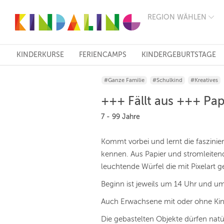
REGION WÄHLEN
BERLIN
MÜNCHEN
HAMBURG
FRANKFURT
KINDERKURSE
FERIENCAMPS
KINDERGEBURTSTAGE
KÖLN
DÜSSELDORF
#Ganze Familie
#Schulkind
#Kreatives
STUTTGART
ESSEN
+++ Fällt aus +++ Pap
HANNOVER
LEIPZIG
7 - 99 Jahre
DRESDEN
NÜRNBERG
Kommt vorbei und lernt die faszinie
WIEN
kennen. Aus Papier und stromleite
ZÜRICH
ANDERE
leuchtende Würfel die mit Pixelart 
REGIONEN
Beginn ist jeweils um 14 Uhr und um
Auch Erwachsene mit oder ohne Kin
Die gebastelten Objekte dürfen nat