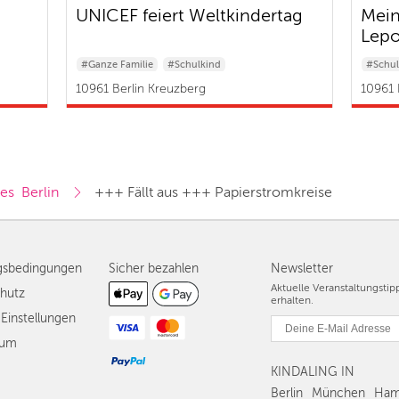
UNICEF feiert Weltkindertag
Mein
Lepo
#Ganze Familie
#Schulkind
#Schul
#Baby & Kleinkind
10961 Berlin Kreuzberg
10961 
es  Berlin
+++ Fällt aus +++ Papierstromkreise
gsbedingungen
Sicher bezahlen
Newsletter
Aktuelle Veranstaltungsti
hutz
erhalten.
Einstellungen
sum
KINDALING IN
Berlin
München
Ham