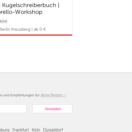
 Kugelschreiberbuch |
rello-Workshop
kind
Berlin Kreuzberg | ab 0 €
pps und Empfehlungen für
Berlin
deine Region
München
Hamburg
Frankfurt
Köln
burg
Frankfurt
Köln
Düsseldorf
Düsseldorf