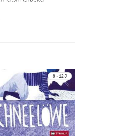
k
8 - 12 J