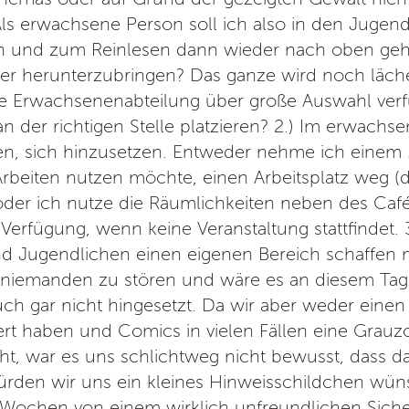
Als erwachsene Person soll ich also in den Jugend
 und zum Reinlesen dann wieder nach oben gehe
eder herunterzubringen? Das ganze wird noch läch
e Erwachsenenabteilung über große Auswahl verfü
an der richtigen Stelle platzieren? 2.) Im erwachse
n, sich hinzusetzen. Entweder nehme ich einem
rbeiten nutzen möchte, einen Arbeitsplatz weg (
 oder ich nutze die Räumlichkeiten neben des Caf
 Verfügung, wenn keine Veranstaltung stattfindet. 3.)
d Jugendlichen einen eigenen Bereich schaffen m
niemanden zu stören und wäre es an diesem Tag 
uch gar nicht hingesetzt. Da wir aber weder einen 
rt haben und Comics in vielen Fällen eine Grauz
t, war es uns schlichtweg nicht bewusst, dass das 
ürden wir uns ein kleines Hinweisschildchen wüns
ochen von einem wirklich unfreundlichen Sicher