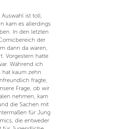
Auswahl ist toll,
Es ist ein guter Ort für Mensc
rn kam es allerdings
Möglichkeit auf frischen Luf
ben. In den letzten
Zentral- und L
 Comicbereich der
em dann da waren,
t. Vorgestern hatte
 war. Während ich
Es hat kaum zehn
nfreundlich fragte,
nsere Frage, ob wir
egalen nehmen, kam
 und die Sachen mit
ntermaßen für Jung
omics, die entweder
 für Jugendliche