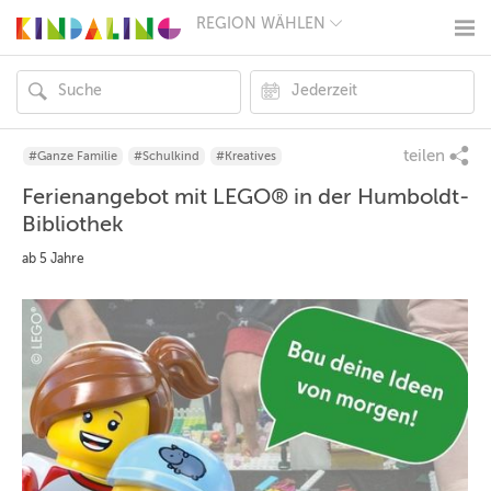
REGION WÄHLEN
BERLIN
MÜNCHEN
HAMBURG
FRANKFURT
KÖLN
DÜSSELDORF
teilen
#Ganze Familie
#Schulkind
#Kreatives
STUTTGART
Ferienangebot mit LEGO® in der Humboldt-
ESSEN
HANNOVER
Bibliothek
LEIPZIG
DRESDEN
ab 5 Jahre
NÜRNBERG
WIEN
ZÜRICH
ANDERE
REGIONEN