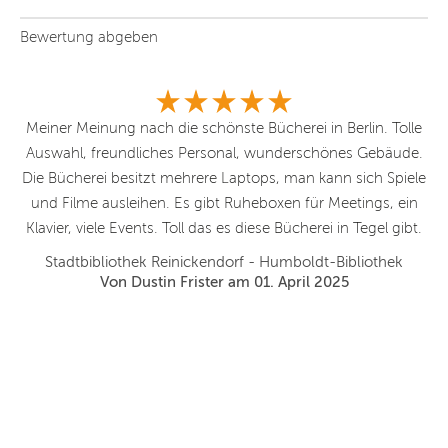
Bewertung abgeben
Meiner Meinung nach die schönste Bücherei in Berlin. Tolle
S
Auswahl, freundliches Personal, wunderschönes Gebäude.
a
was
Die Bücherei besitzt mehrere Laptops, man kann sich Spiele
und Filme ausleihen. Es gibt Ruheboxen für Meetings, ein
A
Klavier, viele Events. Toll das es diese Bücherei in Tegel gibt.
g
Stadtbibliothek Reinickendorf - Humboldt-Bibliothek
Von Dustin Frister am 01. April 2025