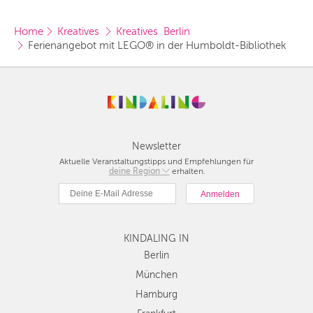
Home
Kreatives 
Kreatives  Berlin
Ferienangebot mit LEGO® in der Humboldt-Bibliothek
Newsletter
Aktuelle Veranstaltungstipps und Empfehlungen für
deine Region
Berlin
erhalten.
München
Hamburg
Frankfurt
KINDALING IN
Köln
Düsseldorf
Berlin
Stuttgart
München
Essen
Hamburg
Hannover