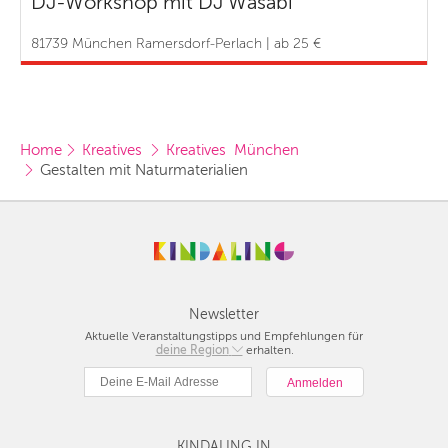
DJ-Workshop mit DJ Wasabi
81739 München Ramersdorf-Perlach | ab 25 €
Home
Kreatives 
Kreatives  München
Gestalten mit Naturmaterialien
Newsletter
Aktuelle Veranstaltungstipps und Empfehlungen für
deine Region
Berlin
erhalten.
München
Hamburg
Frankfurt
KINDALING IN
Köln