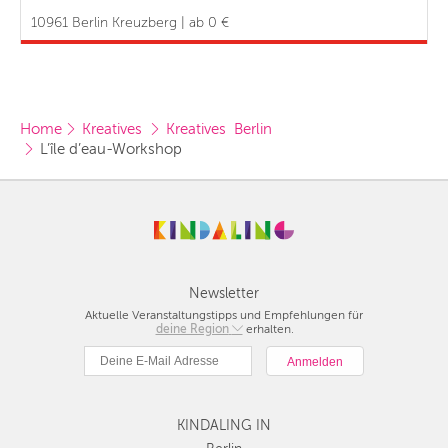
10961 Berlin Kreuzberg | ab 0 €
Home
Kreatives 
Kreatives  Berlin
L’île d’eau-Workshop
Newsletter
Aktuelle Veranstaltungstipps und Empfehlungen für
deine Region
Berlin
erhalten.
München
Hamburg
Frankfurt
KINDALING IN
Köln