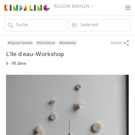
REGION WÄHLEN
BERLIN
MÜNCHEN
HAMBURG
FRANKFURT
KÖLN
DÜSSELDORF
teilen
#Ganze Familie
#Schulkind
#Kreatives
STUTTGART
L’île d’eau-Workshop
ESSEN
HANNOVER
6 - 99 Jahre
LEIPZIG
DRESDEN
NÜRNBERG
WIEN
ZÜRICH
ANDERE
REGIONEN