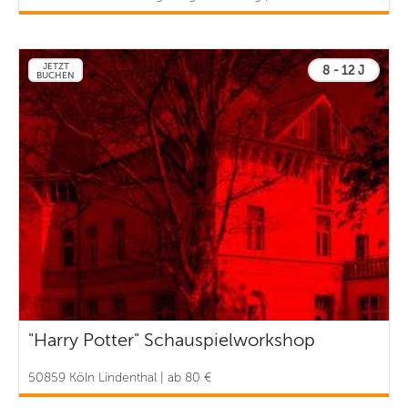
JETZT
8 - 12 J
BUCHEN
"Harry Potter" Schauspielworkshop
50859 Köln Lindenthal | ab 80 €