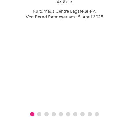
Stadtvilla.
S
un
Kulturhaus Centre Bagatelle e.V.
Von Bernd Ratmeyer am 15. April 2025