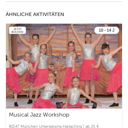
ÄHNLICHE AKTIVITÄTEN
JETZT
10 - 14 J
BUCHEN
Musical Jazz Workshop
81547 München Untergiesing-Harlaching | ab 25 €