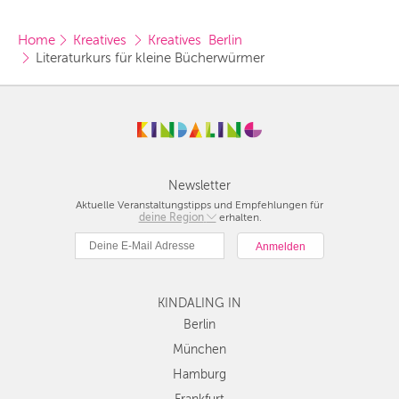
Home
Kreatives 
Kreatives  Berlin
Literaturkurs für kleine Bücherwürmer
Newsletter
Aktuelle Veranstaltungstipps und Empfehlungen für
deine Region
Berlin
erhalten.
München
Hamburg
Frankfurt
KINDALING IN
Köln
Düsseldorf
Berlin
Stuttgart
München
Essen
Hamburg
Hannover