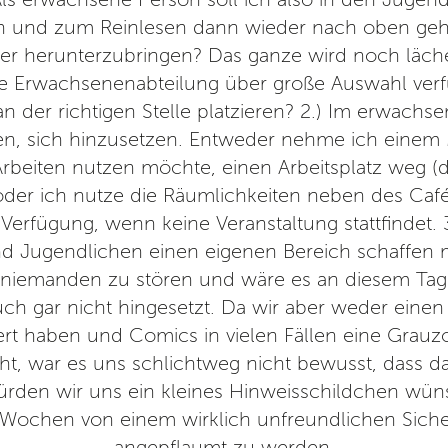
 und zum Reinlesen dann wieder nach oben gehe
eder herunterzubringen? Das ganze wird noch läch
e Erwachsenenabteilung über große Auswahl verfü
an der richtigen Stelle platzieren? 2.) Im erwachse
n, sich hinzusetzen. Entweder nehme ich einem
rbeiten nutzen möchte, einen Arbeitsplatz weg (
 oder ich nutze die Räumlichkeiten neben des Caf
 Verfügung, wenn keine Veranstaltung stattfindet. 3.)
d Jugendlichen einen eigenen Bereich schaffen m
niemanden zu stören und wäre es an diesem Tag 
uch gar nicht hingesetzt. Da wir aber weder einen 
rt haben und Comics in vielen Fällen eine Grauz
t, war es uns schlichtweg nicht bewusst, dass das 
ürden wir uns ein kleines Hinweisschildchen wüns
ochen von einem wirklich unfreundlichen Sicher
angepflaumt zu werden.