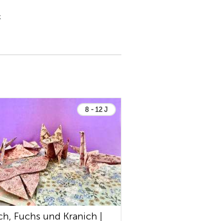
k
8 - 12 J
ch, Fuchs und Kranich |