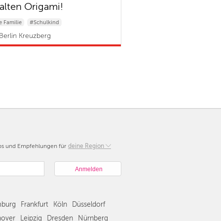
falten Origami!
 Familie
#Schulkind
Berlin Kreuzberg
pps und Empfehlungen für
Berlin
deine Region
München
Hamburg
Frankfurt
Köln
burg
Frankfurt
Köln
Düsseldorf
Düsseldorf
Stuttgart
over
Leipzig
Dresden
Nürnberg