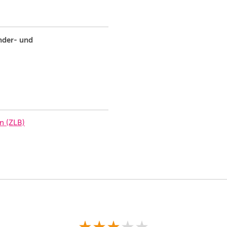
nder- und
n (ZLB)