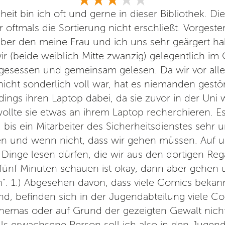
heit bin ich oft und gerne in dieser Bibliothek. Die 
 oftmals die Sortierung nicht erschließt. Vorgeste
über den meine Frau und ich uns sehr geärgert ha
 (beide weiblich Mitte zwanzig) gelegentlich im
 gesessen und gemeinsam gelesen. Da wir vor all
cht sonderlich voll war, hat es niemanden gestör
dings ihren Laptop dabei, da sie zuvor in der Uni
ollte sie etwas an ihrem Laptop recherchieren. 
bis ein Mitarbeiter des Sicherheitsdienstes sehr u
en und wenn nicht, dass wir gehen müssen. Auf u
 Dinge lesen dürfen, die wir aus den dortigen R
 fünf Minuten schauen ist okay, dann aber gehen
. 1.) Abgesehen davon, dass viele Comics bekan
ind, befinden sich in der Jugendabteilung viele C
hemas oder auf Grund der gezeigten Gewalt nicht
Als erwachsene Person soll ich also in den Jugend