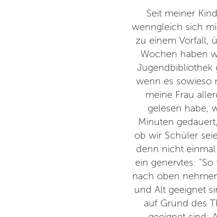
r und Jugendbibliothek erst um
Seit meiner Kind
ingangsbereich sieht sehr in
wenngleich sich mir
ade, dass Berlin dafür wenig
zu einem Vorfall, 
tigen Zeit wichtig!
Wochen haben wir
Jugendbibliothek
edenkbibliothek
wenn es sowieso ni
meine Frau aller
gelesen habe, w
Minuten gedauert, 
ob wir Schüler sei
denn nicht einmal
ein genervtes: "So
nach oben nehmen"
und Alt geeignet s
auf Grund des T
geeignet sind; 