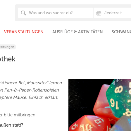
VERANSTALTUNGEN
AUSFLÜGE & AKTIVITÄTEN
SCHWANG
taltungen
othek
eld
innen! Bei „Mausritter“ lernen
von Pen-&-Paper-Rollenspielen
apfere Mäuse.
Einfach erklärt,
er bitte mitbringen.
außen statt?