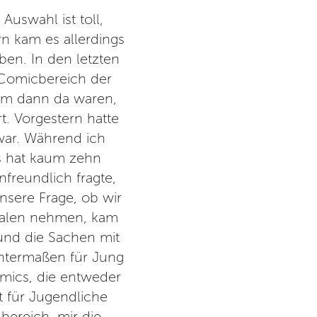
Auswahl ist toll,
Es ist ein guter Ort für Mensc
rn kam es allerdings
Möglichkeit auf frischen Luf
ben. In den letzten
Zentral- und L
 Comicbereich der
em dann da waren,
t. Vorgestern hatte
 war. Während ich
Es hat kaum zehn
nfreundlich fragte,
nsere Frage, ob wir
egalen nehmen, kam
 und die Sachen mit
ntermaßen für Jung
omics, die entweder
 für Jugendliche
bereich, mir die