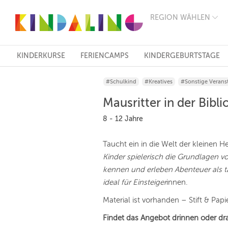
REGION WÄHLEN
BERLIN
MÜNCHEN
HAMBURG
FRANKFURT
KINDERKURSE
FERIENCAMPS
KINDERGEBURTSTAGE
KÖLN
DÜSSELDORF
#Schulkind
#Kreatives
#Sonstige Verans
STUTTGART
ESSEN
Mausritter in der Bibli
HANNOVER
LEIPZIG
8 - 12 Jahre
DRESDEN
NÜRNBERG
Taucht ein in die Welt der kleinen H
WIEN
Kinder spielerisch die Grundlagen 
ZÜRICH
ANDERE
kennen und erleben Abenteuer als t
REGIONEN
ideal für Einsteiger
innen.
Material ist vorhanden – Stift & Papi
Findet das Angebot drinnen oder dr