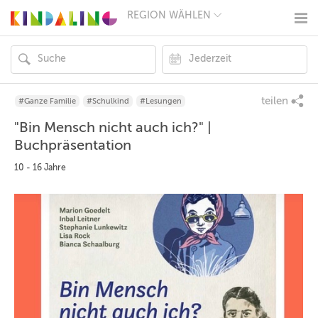
REGION WÄHLEN
BERLIN
MÜNCHEN
HAMBURG
FRANKFURT
KÖLN
DÜSSELDORF
teilen
#Ganze Familie
#Schulkind
#Lesungen
STUTTGART
"Bin Mensch nicht auch ich?" |
ESSEN
HANNOVER
Buchpräsentation
LEIPZIG
DRESDEN
10 - 16 Jahre
NÜRNBERG
WIEN
ZÜRICH
ANDERE
REGIONEN