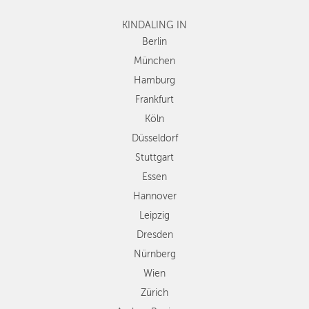
Frankfurt
KINDALING IN
Köln
Düsseldorf
Berlin
Stuttgart
München
Essen
Hamburg
Hannover
Frankfurt
Leipzig
Köln
Dresden
Düsseldorf
Nürnberg
Wien
Stuttgart
Zürich
Essen
Andere
Hannover
Regionen
Leipzig
Dresden
Nürnberg
Wien
Zürich