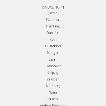
Frankfurt
KINDALING IN
Köln
Düsseldorf
Berlin
Stuttgart
München
Essen
Hamburg
Hannover
Frankfurt
Leipzig
Köln
Dresden
Düsseldorf
Nürnberg
Wien
Stuttgart
Zürich
Essen
Andere
Hannover
Regionen
Leipzig
Dresden
Nürnberg
Wien
Zürich
Andere Regionen