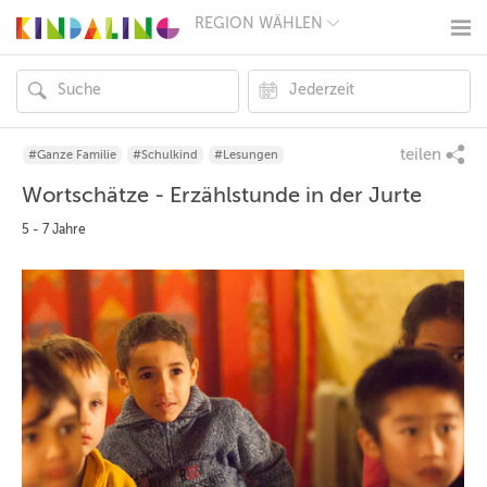
REGION WÄHLEN
BERLIN
MÜNCHEN
HAMBURG
FRANKFURT
KÖLN
DÜSSELDORF
teilen
#Ganze Familie
#Schulkind
#Lesungen
STUTTGART
Wortschätze - Erzählstunde in der Jurte
ESSEN
HANNOVER
5 - 7 Jahre
LEIPZIG
DRESDEN
NÜRNBERG
WIEN
ZÜRICH
ANDERE
REGIONEN