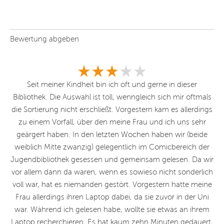
Bewertung abgeben
r
Seit meiner Kindheit bin ich oft und gerne in dieser
E
s
Bibliothek. Die Auswahl ist toll, wenngleich sich mir oftmals
e
 in
die Sortierung nicht erschließt. Vorgestern kam es allerdings
zu einem Vorfall, über den meine Frau und ich uns sehr
en
geärgert haben. In den letzten Wochen haben wir (beide
weiblich Mitte zwanzig) gelegentlich im Comicbereich der
Jugendbibliothek gesessen und gemeinsam gelesen. Da wir
vor allem dann da waren, wenn es sowieso nicht sonderlich
voll war, hat es niemanden gestört. Vorgestern hatte meine
Frau allerdings ihren Laptop dabei, da sie zuvor in der Uni
war. Während ich gelesen habe, wollte sie etwas an ihrem
Laptop recherchieren. Es hat kaum zehn Minuten gedauert,