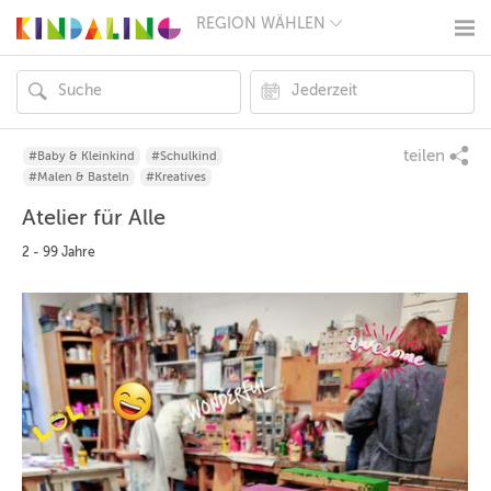
REGION WÄHLEN
BERLIN
MÜNCHEN
HAMBURG
FRANKFURT
KÖLN
DÜSSELDORF
teilen
#Baby & Kleinkind
#Schulkind
STUTTGART
#Malen & Basteln
#Kreatives
ESSEN
Atelier für Alle
HANNOVER
LEIPZIG
2 - 99 Jahre
DRESDEN
NÜRNBERG
WIEN
ZÜRICH
ANDERE
REGIONEN