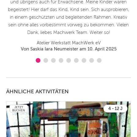
und übrigens auch für Erwachsene. Meine Kinder waren
Ma
begeistert! Hier darf das Kind, Kind sein. Sich ausprobieren,
zu
in einem geschützten und begleitenden Rahmen. Kreativ
sein ohne alles vorbestimmt vorweg zu bekommen. Vielen
Dank, liebes Machwerk Team. Weiter so!
Atelier Werkstatt MachWerk eV
Von Saskia Iara Neumeister am 10. April 2025
ÄHNLICHE AKTIVITÄTEN
JETZT
4 - 12 J
BUCHEN