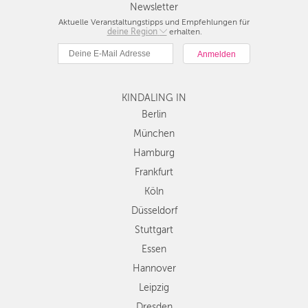
Newsletter
Aktuelle Veranstaltungstipps und Empfehlungen für
deine Region
Berlin
erhalten.
München
Hamburg
Frankfurt
KINDALING IN
Köln
Düsseldorf
Berlin
Stuttgart
München
Essen
Hamburg
Hannover
Frankfurt
Leipzig
Köln
Dresden
Düsseldorf
Nürnberg
Wien
Stuttgart
Zürich
Essen
Andere
Hannover
Regionen
Leipzig
Dresden