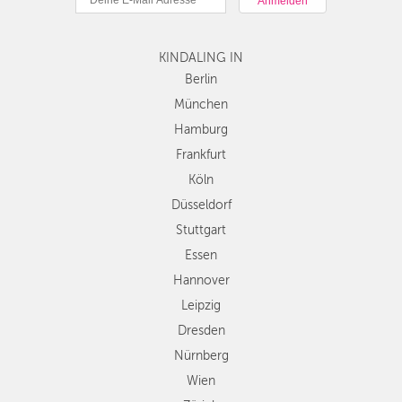
Hamburg
Frankfurt
KINDALING IN
Köln
Düsseldorf
Berlin
Stuttgart
München
Essen
Hamburg
Hannover
Frankfurt
Leipzig
Köln
Dresden
Düsseldorf
Nürnberg
Wien
Stuttgart
Zürich
Essen
Andere
Hannover
Regionen
Leipzig
Dresden
Nürnberg
Wien