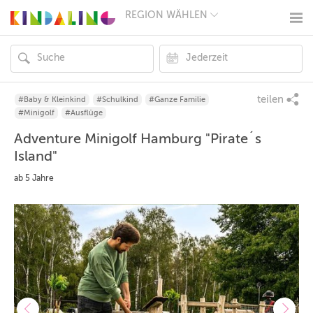
REGION WÄHLEN
BERLIN
MÜNCHEN
HAMBURG
FRANKFURT
KÖLN
DÜSSELDORF
teilen
#Baby & Kleinkind
#Schulkind
#Ganze Familie
STUTTGART
#Minigolf
#Ausflüge
ESSEN
Adventure Minigolf Hamburg "Pirate´s
HANNOVER
LEIPZIG
Island"
DRESDEN
ab 5 Jahre
NÜRNBERG
WIEN
ZÜRICH
ANDERE
REGIONEN