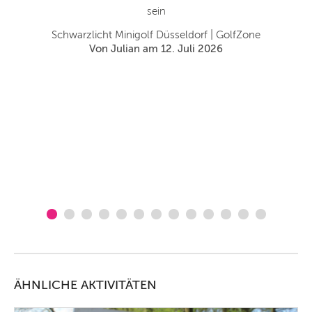
s
sein
a
 4
Schwarzlicht Minigolf Düsseldorf | GolfZone
en.
Von Julian am 12. Juli 2026
b
S
ÄHNLICHE AKTIVITÄTEN