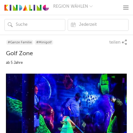
REGION WÄHLEN
BERLIN
MÜNCHEN
HAMBURG
FRANKFURT
KÖLN
DÜSSELDORF
teilen
#Ganze Familie
#Minigolf
STUTTGART
Golf Zone
ESSEN
HANNOVER
ab 5 Jahre
LEIPZIG
DRESDEN
NÜRNBERG
WIEN
ZÜRICH
ANDERE
REGIONEN