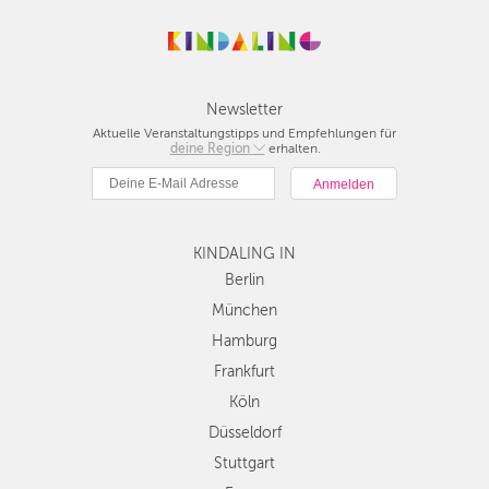
Newsletter
Aktuelle Veranstaltungstipps und Empfehlungen für
deine Region
Berlin
erhalten.
München
Hamburg
Frankfurt
KINDALING IN
Köln
Düsseldorf
Berlin
Stuttgart
München
Essen
Hamburg
Hannover
Frankfurt
Leipzig
Köln
Dresden
Düsseldorf
Nürnberg
Wien
Stuttgart