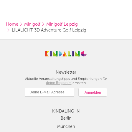
Home
Minigolf
Minigolf Leipzig
LILALICHT 3D Adventure Golf Leipzig
Newsletter
Aktuelle Veranstaltungstipps und Empfehlungen für
deine Region
Berlin
erhalten.
München
Hamburg
Frankfurt
KINDALING IN
Köln
Düsseldorf
Berlin
Stuttgart
München