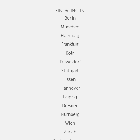
Frankfurt
KINDALING IN
Köln
Düsseldorf
Berlin
Stuttgart
München
Essen
Hamburg
Hannover
Frankfurt
Leipzig
Köln
Dresden
Düsseldorf
Nürnberg
Wien
Stuttgart
Zürich
Essen
Andere
Hannover
Regionen
Leipzig
Dresden
Nürnberg
Wien
Zürich