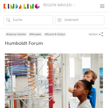
REGION WÄHLEN
BERLIN
MÜNCHEN
HAMBURG
FRANKFURT
KÖLN
DÜSSELDORF
teilen
#Ganze Familie
#Museen
#Kunst & Kultur
STUTTGART
Humboldt Forum
ESSEN
HANNOVER
LEIPZIG
DRESDEN
NÜRNBERG
WIEN
ZÜRICH
ANDERE
REGIONEN