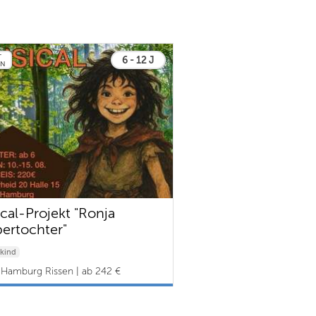
T
6 - 12 J
EN
cal-Projekt "Ronja
ertochter"
kind
Hamburg Rissen | ab 242 €