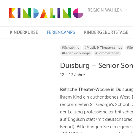
REGION WÄHLEN
BERLIN
MÜNCHEN
HAMBURG
FRANKFURT
KINDERKURSE
FERIENCAMPS
KINDERGEBURTSTAGE
KÖLN
DÜSSELDORF
#Schulkind
#Musik & Theatercamps
#Sp
STUTTGART
#Ferienworkshops
#Sommerferien
ESSEN
HANNOVER
Duisburg – Senior Som
LEIPZIG
DRESDEN
12 - 17 Jahre
NÜRNBERG
WIEN
Britische Theater-Woche in Duisbur
ZÜRICH
Ihrem Kind ein authentisches West-
ANDERE
REGIONEN
renommierten St. George's School D
der Leitung professioneller britische
auf Englisch statt (mit deutschspra
Bedarf). Bitte bringen Sie ein eigene