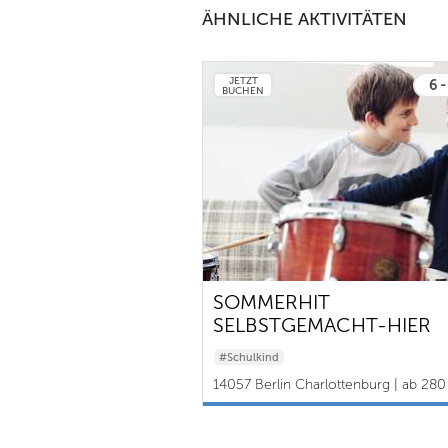
ÄHNLICHE AKTIVITÄTEN
JETZT
6 -
BUCHEN
SOMMERHIT
SELBSTGEMACHT-HIER
ENTSTEHEN DIE HITS VO
#Schulkind
MORGEN
14057 Berlin Charlottenburg | ab 280