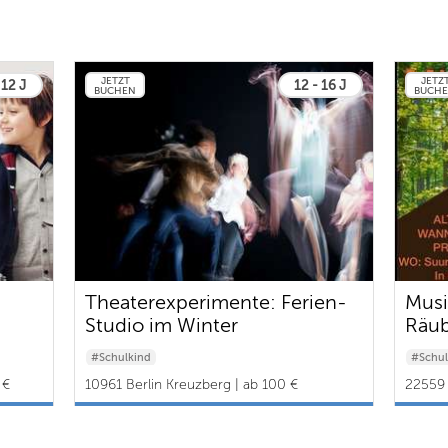
JETZT
JETZ
 12 J
12 - 16 J
BUCHEN
BUCH
Theaterexperimente: Ferien-
Musi
Studio im Winter
Räub
N
#Schulkind
#Schul
 €
10961 Berlin Kreuzberg | ab 100 €
22559 