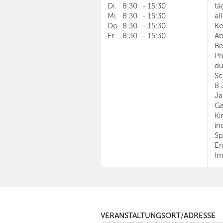
Di.
8:30
-
15:30
tä
Mi.
8:30
-
15:30
al
Do.
8:30
-
15:30
Ko
Fr.
8:30
-
15:30
Ab
Be
Pr
du
Sc
8 
Ja
Ga
Ki
in
Sp
En
(m
VERANSTALTUNGSORT/ADRESSE