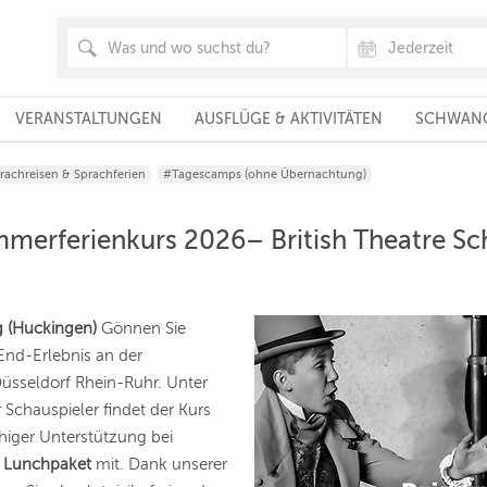
VERANSTALTUNGEN
AUSFLÜGE & AKTIVITÄTEN
SCHWANG
rachreisen & Sprachferien
#Tagescamps (ohne Übernachtung)
merferienkurs 2026– British Theatre Sc
g (Huckingen)
Gönnen Sie
End-Erlebnis an der
üsseldorf Rhein-Ruhr. Unter
r Schauspieler findet der Kurs
chiger Unterstützung bei
s
Lunchpaket
mit. Dank unserer