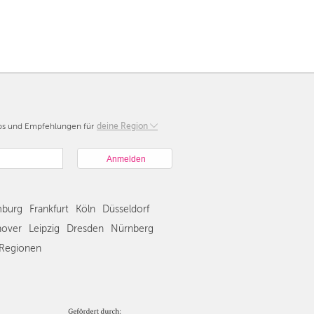
pps und Empfehlungen für
Berlin
deine Region
München
Hamburg
Frankfurt
Köln
burg
Frankfurt
Köln
Düsseldorf
Düsseldorf
Stuttgart
over
Leipzig
Dresden
Nürnberg
Essen
Regionen
Hannover
Leipzig
Dresden
Nürnberg