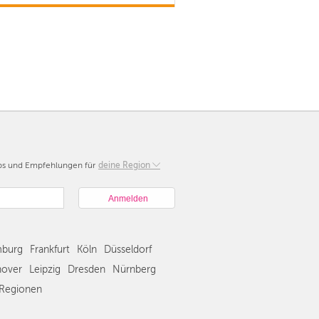
pps und Empfehlungen für
Berlin
deine Region
München
Hamburg
Frankfurt
Köln
burg
Frankfurt
Köln
Düsseldorf
Düsseldorf
Stuttgart
over
Leipzig
Dresden
Nürnberg
Essen
Regionen
Hannover