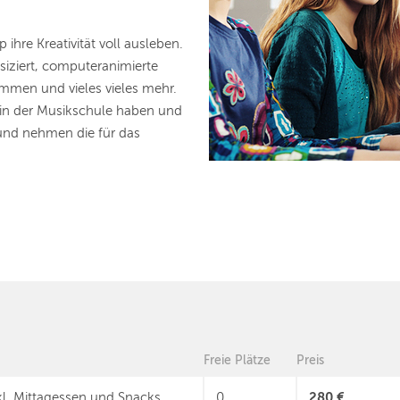
hre Kreativität voll ausleben.
iziert, computeranimierte
mmen und vieles vieles mehr.
r in der Musikschule haben und
und nehmen die für das
Freie Plätze
Preis
280 €
kl. Mittagessen und Snacks
0