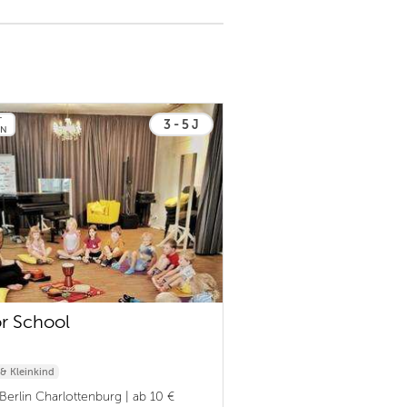
T
3 - 5 J
EN
or School
& Kleinkind
Berlin Charlottenburg | ab 10 €