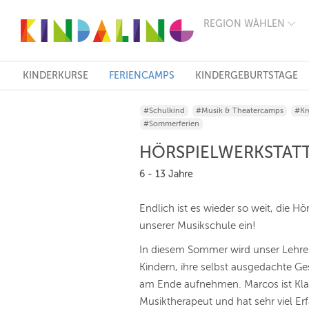
REGION WÄHLEN
BERLIN
MÜNCHEN
HAMBURG
FRANKFURT
KINDERKURSE
FERIENCAMPS
KINDERGEBURTSTAGE
KÖLN
DÜSSELDORF
#Schulkind
#Musik & Theatercamps
#Kr
STUTTGART
#Sommerferien
ESSEN
HANNOVER
HÖRSPIELWERKSTATT
LEIPZIG
DRESDEN
6 - 13 Jahre
NÜRNBERG
WIEN
Endlich ist es wieder so weit, die Hö
ZÜRICH
unserer Musikschule ein!
ANDERE
REGIONEN
In diesem Sommer wird unser Lehre
Kindern, ihre selbst ausgedachte G
am Ende aufnehmen. Marcos ist Kla
Musiktherapeut und hat sehr viel Er