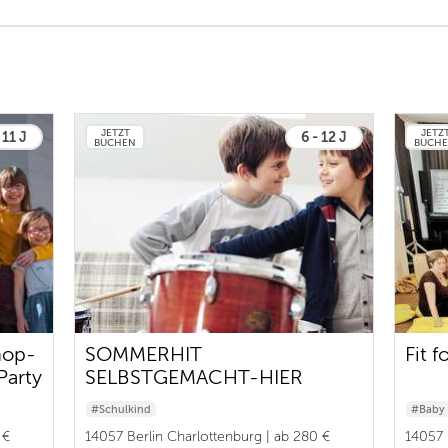
JETZT
JETZ
 11 J
6 - 12 J
BUCHEN
BUCH
hop-
SOMMERHIT
Fit f
Party
SELBSTGEMACHT-HIER
ENTSTEHEN DIE HITS VON
#Schulkind
#Baby 
MORGEN
 €
14057 Berlin Charlottenburg | ab 280 €
14057 