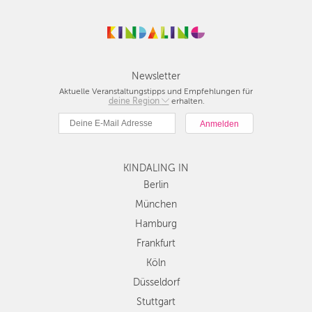
Newsletter
Aktuelle Veranstaltungstipps und Empfehlungen für
deine Region
Berlin
erhalten.
München
Hamburg
Frankfurt
KINDALING IN
Köln
Düsseldorf
Berlin
Stuttgart
München
Essen
Hamburg
Hannover
Frankfurt
Leipzig
Köln
Dresden
Düsseldorf
Nürnberg
Wien
Stuttgart