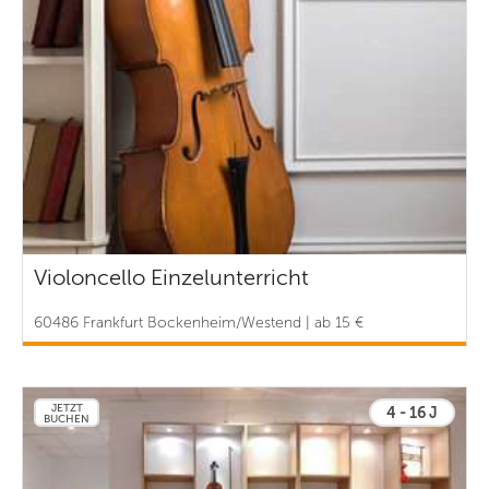
Violoncello Einzelunterricht
60486 Frankfurt Bockenheim/Westend | ab 15 €
JETZT
4 - 16 J
BUCHEN