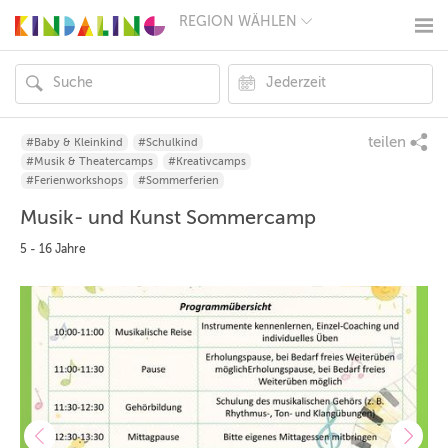
REGION WÄHLEN
BERLIN
MÜNCHEN
HAMBURG
FRANKFURT
KÖLN
DÜSSELDORF
teilen
#Baby & Kleinkind
#Schulkind
STUTTGART
#Musik & Theatercamps
#Kreativcamps
ESSEN
#Ferienworkshops
#Sommerferien
HANNOVER
Musik- und Kunst Sommercamp
LEIPZIG
DRESDEN
5 - 16 Jahre
NÜRNBERG
WIEN
ZÜRICH
ANDERE
REGIONEN