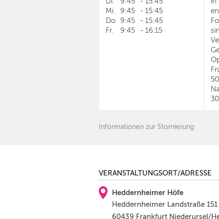
Di.
9:45
-
15:45
in
Mi.
9:45
-
15:45
en
Do.
9:45
-
15:45
Fo
Fr.
9:45
-
16:15
si
Ve
Ge
Op
Fr
5
Na
30
Informationen zur Stornierung
VERANSTALTUNGSORT/ADRESSE
Heddernheimer Höfe
Heddernheimer Landstraße 151
60439 Frankfurt Niederursel/H