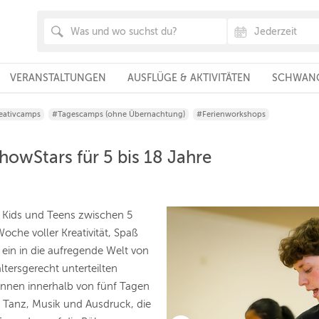
VERANSTALTUNGEN
AUSFLÜGE & AKTIVITÄTEN
SCHWANG
eativcamps
#Tagescamps (ohne Übernachtung)
#Ferienworkshops
wStars für 5 bis 18 Jahre
 Kids und Teens zwischen 5
oche voller Kreativität, Spaß
in in die aufregende Welt von
tersgerecht unterteilten
innen innerhalb von fünf Tagen
r Tanz, Musik und Ausdruck, die