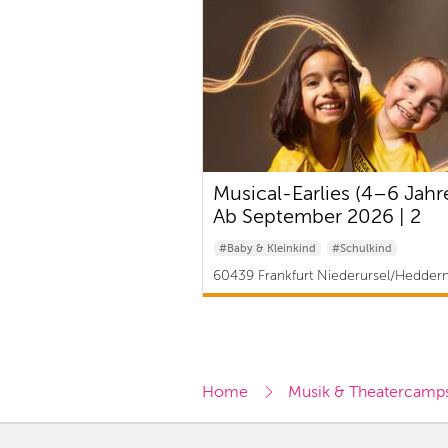
Musical-Earlies (4–6 Jahre
Ab September 2026 | 2
Probetage
#Baby & Kleinkind
#Schulkind
60439 Frankfurt Niederursel/Hedder
/Kalbach-Riedberg | ab 40,50 €
Home
Musik & Theatercamp