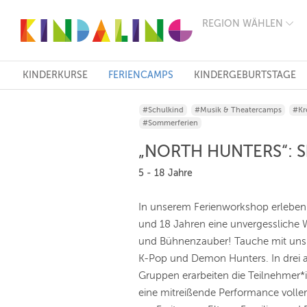
REGION WÄHLEN
BERLIN
MÜNCHEN
HAMBURG
FRANKFURT
KINDERKURSE
FERIENCAMPS
KINDERGEBURTSTAGE
KÖLN
DÜSSELDORF
#Schulkind
#Musik & Theatercamps
#Kr
STUTTGART
#Sommerferien
ESSEN
HANNOVER
„NORTH HUNTERS“: Sho
LEIPZIG
DRESDEN
5 - 18 Jahre
NÜRNBERG
WIEN
In unserem Ferienworkshop erleben
ZÜRICH
und 18 Jahren eine unvergessliche W
ANDERE
REGIONEN
und Bühnenzauber! Tauche mit uns e
K-Pop und Demon Hunters. In drei al
Gruppen erarbeiten die Teilnehmer*
eine mitreißende Performance volle