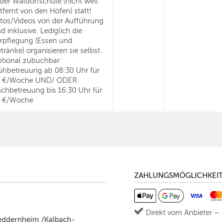
 der Waldorfschule (nicht weit
tfernt von den Höfen) statt!
tos/Videos von der Aufführung
nd inklusive. Lediglich die
rpflegung (Essen und
tränke) organisieren sie selbst.
tional zubuchbar:
ühbetreuung ab 08:30 Uhr für
0 €/Woche UND/ ODER
chbetreuung bis 16:30 Uhr für
 €/Woche
ZAHLUNGSMÖGLICHKEI
Direkt vom Anbieter –
eddernheim /Kalbach-