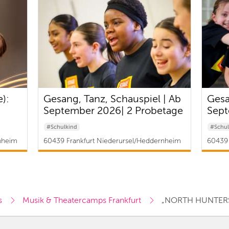
):
Gesang, Tanz, Schauspiel | Ab
Gesa
September 2026| 2 Probetage
Sept
#Schulkind
#Schul
nheim
60439 Frankfurt Niederursel/Heddernheim
60439 
/Kalbach-Riedberg | ab 81 €
/Kalba
s
Musik & Theatercamps Frankfurt
„NORTH HUNTERS“: