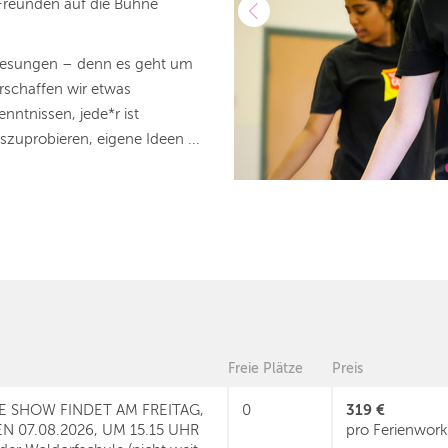
 Freunden auf die Bühne
d gesungen – denn es geht um
rschaffen wir etwas
ntnissen, jede*r ist
zuprobieren, eigene Ideen ...
Freie Plätze
Preis
319 €
E SHOW FINDET AM FREITAG,
0
N 07.08.2026, UM 15.15 UHR
pro Ferienwor