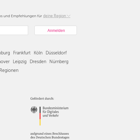
pps und Empfehlungen für
Berlin
deine Region
München
Hamburg
Frankfurt
Köln
burg
Frankfurt
Köln
Düsseldorf
Düsseldorf
Stuttgart
over
Leipzig
Dresden
Nürnberg
Essen
Regionen
Hannover
Leipzig
Dresden
Nürnberg
Wien
Zürich
Andere
Regionen