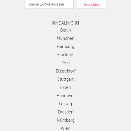
München
Hamburg
Frankfurt
KINDALING IN
Köln
Düsseldorf
Berlin
Stuttgart
München
Essen
Hamburg
Hannover
Frankfurt
Leipzig
Köln
Dresden
Düsseldorf
Nürnberg
Wien
Stuttgart
Zürich
Essen
Andere
Hannover
Regionen
Leipzig
Dresden
Nürnberg
Wien