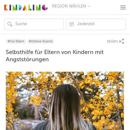
REGION WÄHLEN
BERLIN
MÜNCHEN
HAMBURG
FRANKFURT
KÖLN
DÜSSELDORF
teilen
#Für Eltern
#Online-Events
STUTTGART
Selbsthilfe für Eltern von Kindern mit
ESSEN
HANNOVER
Angststörungen
LEIPZIG
DRESDEN
NÜRNBERG
WIEN
ZÜRICH
ANDERE
REGIONEN