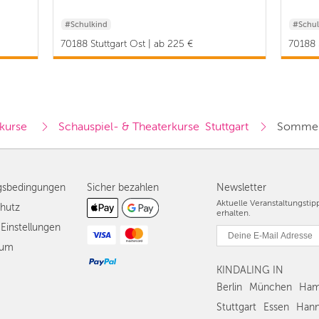
#Schulkind
#Schul
70188 Stuttgart Ost | ab 225 €
70188 
kurse 
Schauspiel- & Theaterkurse  Stuttgart
Sommer
gsbedingungen
Sicher bezahlen
Newsletter
Aktuelle Veranstaltungsti
hutz
erhalten.
Einstellungen
sum
KINDALING IN
Berlin
München
Ham
Stuttgart
Essen
Hann