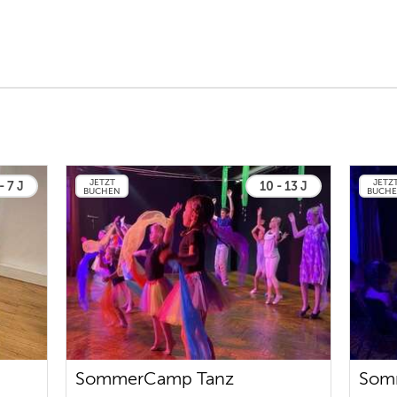
JETZT
JETZ
- 7 J
10 - 13 J
BUCHEN
BUCH
SommerCamp Tanz
Som