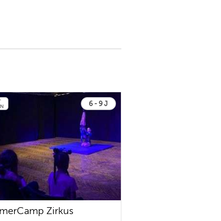
T
6 - 9 J
EN
merCamp Zirkus