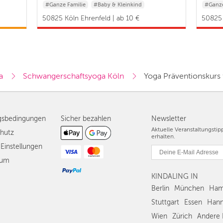
#Ganze Familie
#Baby & Kleinkind
#Ganze
#Baby 
50825 Köln Ehrenfeld | ab 10 €
50825 
a
Schwangerschaftsyoga Köln
Yoga Präventionskurs 
gsbedingungen
Sicher bezahlen
Newsletter
Aktuelle Veranstaltungsti
hutz
erhalten.
Einstellungen
sum
KINDALING IN
Berlin
München
Ham
Stuttgart
Essen
Hann
Wien
Zürich
Andere 