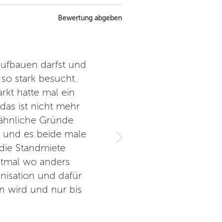
Bewertung abgeben
 aufbauen darfst und
Ich war beim Nähkurs für 
 so stark besucht.
geselligen und lockere
rkt hatte mal ein
erfolgreichen Ergebnissen. 
das ist nicht mehr
Beratung, f
 ähnliche Gründe
l und es beide male
die Standmiete
stmal wo anders
nisation und dafür
n wird und nur bis