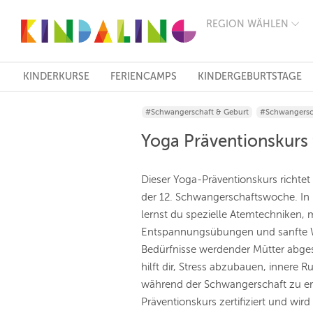
REGION WÄHLEN
BERLIN
MÜNCHEN
HAMBURG
FRANKFURT
KINDERKURSE
FERIENCAMPS
KINDERGEBURTSTAGE
KÖLN
DÜSSELDORF
#Schwangerschaft & Geburt
#Schwangersc
STUTTGART
ESSEN
Yoga Präventionskurs 
HANNOVER
LEIPZIG
DRESDEN
Dieser Yoga-Präventionskurs richte
NÜRNBERG
der 12. Schwangerschaftswoche. In 
WIEN
lernst du spezielle Atemtechniken, 
ZÜRICH
ANDERE
Entspannungsübungen und sanfte Wo
REGIONEN
Bedürfnisse werdender Mütter abg
hilft dir, Stress abzubauen, innere 
während der Schwangerschaft zu erha
Präventionskurs zertifiziert und wir