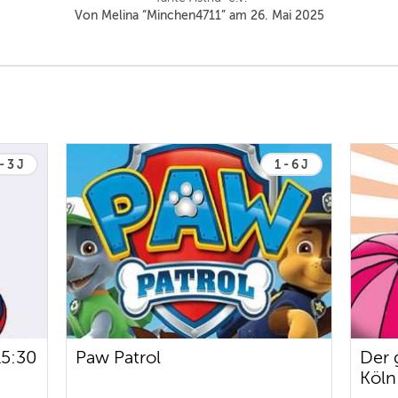
Von Melina “Minchen4711” am 26. Mai 2025
- 3 J
1 - 6 J
15:30
Paw Patrol
Der 
Köln