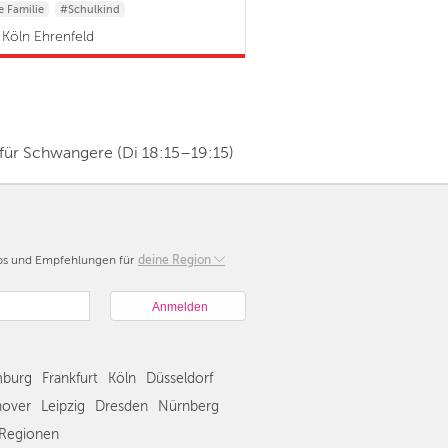
 Familie
#Schulkind
& Kleinkind
Köln Ehrenfeld
für Schwangere (Di 18:15–19:15)
pps und Empfehlungen für
Berlin
deine Region
München
Hamburg
Frankfurt
Köln
burg
Frankfurt
Köln
Düsseldorf
Düsseldorf
Stuttgart
over
Leipzig
Dresden
Nürnberg
Essen
Regionen