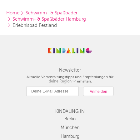
Home
Schwimm- & Spaßbäder
Schwimm- & Spaßbäder Hamburg
Erlebnisbad Festland
Newsletter
Aktuelle Veranstaltungstipps und Empfehlungen für
deine Region
Berlin
erhalten.
München
Hamburg
Frankfurt
KINDALING IN
Köln
Düsseldorf
Berlin
Stuttgart
München
Essen
Hamburg