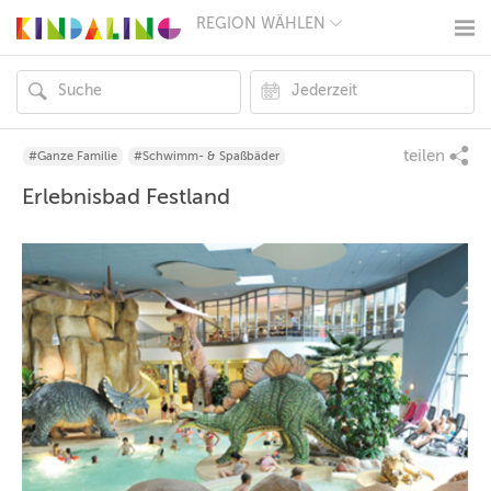
REGION WÄHLEN
BERLIN
MÜNCHEN
HAMBURG
FRANKFURT
KÖLN
DÜSSELDORF
teilen
#Ganze Familie
#Schwimm- & Spaßbäder
STUTTGART
Erlebnisbad Festland
ESSEN
HANNOVER
LEIPZIG
DRESDEN
NÜRNBERG
WIEN
ZÜRICH
ANDERE
REGIONEN