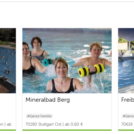
Mineralbad Berg
Frei
#Ganze Familie
#Ganze
n | ab
70190 Stuttgart Ost | ab 0,60 €
70619 S