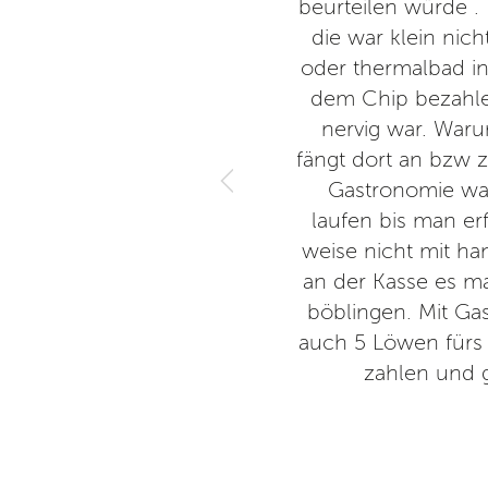
thisch und freundlich. Auch
beurteilen würde .
rgleichen ist, und primär an
die war klein nic
st wunderschön, das Wasser tut
oder thermalbad in
 das kühle Prickelbecken ein
dem Chip bezahle
kommen gerne wieder.
nervig war. War
fängt dort an bzw 
Gastronomie was
laufen bis man er
weise nicht mit h
an der Kasse es ma
böblingen. Mit Ga
auch 5 Löwen fürs
zahlen und 