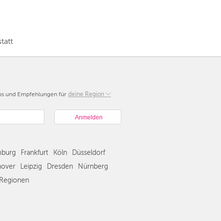
tatt
pps und Empfehlungen für
Berlin
deine Region
München
Hamburg
Frankfurt
Köln
burg
Frankfurt
Köln
Düsseldorf
Düsseldorf
Stuttgart
over
Leipzig
Dresden
Nürnberg
Essen
Regionen
Hannover
Leipzig
Dresden