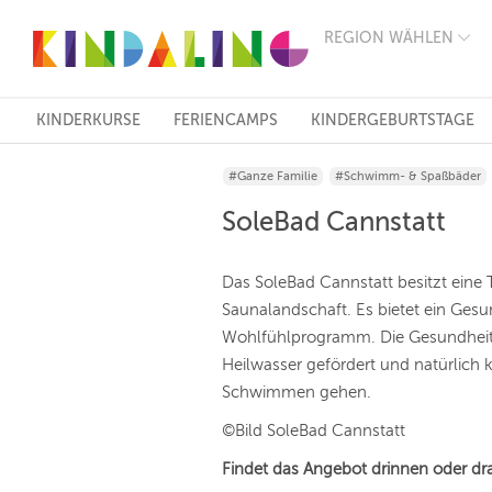
REGION WÄHLEN
BERLIN
MÜNCHEN
HAMBURG
FRANKFURT
KINDERKURSE
FERIENCAMPS
KINDERGEBURTSTAGE
KÖLN
DÜSSELDORF
#Ganze Familie
#Schwimm- & Spaßbäder
STUTTGART
ESSEN
SoleBad Cannstatt
HANNOVER
LEIPZIG
DRESDEN
Das SoleBad Cannstatt besitzt eine
NÜRNBERG
Saunalandschaft. Es bietet ein Ges
WIEN
Wohlfühlprogramm. Die Gesundheit 
ZÜRICH
ANDERE
Heilwasser gefördert und natürlic
REGIONEN
Schwimmen gehen.
©Bild SoleBad Cannstatt
Findet das Angebot drinnen oder dr