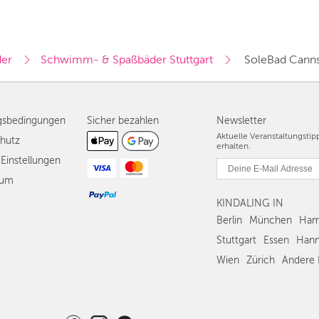
er
Schwimm- & Spaßbäder Stuttgart
 SoleBad Canns
gsbedingungen
Sicher bezahlen
Newsletter
Aktuelle Veranstaltungsti
hutz
erhalten.
Einstellungen
sum
KINDALING IN
Berlin
München
Ham
Stuttgart
Essen
Hann
Wien
Zürich
Andere 