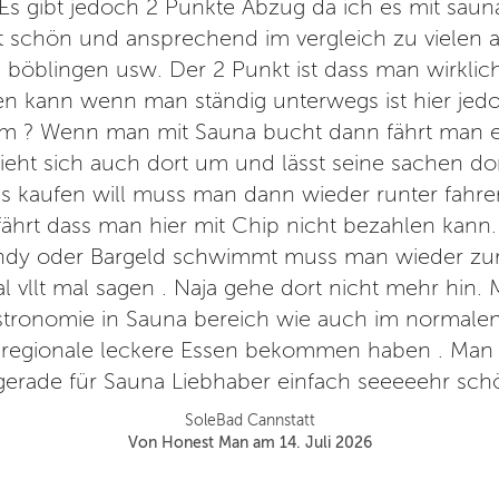
 Es gibt jedoch 2 Punkte Abzug da ich es mit sau
ht schön und ansprechend im vergleich zu vielen
 böblingen usw. Der 2 Punkt ist dass man wirklich
n kann wenn man ständig unterwegs ist hier jedo
um ? Wenn man mit Sauna bucht dann fährt man 
zieht sich auch dort um und lässt seine sachen do
 kaufen will muss man dann wieder runter fahr
fährt dass man hier mit Chip nicht bezahlen kann
andy oder Bargeld schwimmt muss man wieder zur
l vllt mal sagen . Naja gehe dort nicht mehr hin. 
stronomie in Sauna bereich wie auch im normalen
 regionale leckere Essen bekommen haben . Man
gerade für Sauna Liebhaber einfach seeeeehr sch
SoleBad Cannstatt
Von Honest Man am 14. Juli 2026