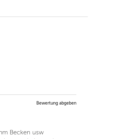
Bewertung abgeben
wimm Becken usw
Schöner Ort zum entspan