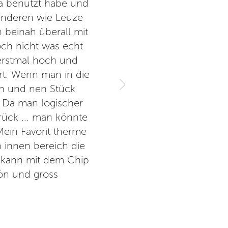
na benutzt habe und
Reinigungskraft ebenfalls su
 anderen wie Leuze
weniger freundlich. Wir hatt
 beinah überall mit
go Becher) einen Aufpreis pr
ch nicht was echt
sein, wie bei jedem Bäcker
erstmal hoch und
rt. Wenn man in die
en und nen Stück
V
. Da man logischer
ück ... man könnte
Mein Favorit therme
 innen bereich die
 kann mit dem Chip
ön und gross