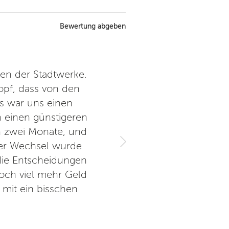
Bewertung abgeben
en der Stadtwerke.
Seit unserem Einzug vor 16 
opf, dass von den
Lange waren diese preislic
s war uns einen
Einnahmen ja auch unser
in einen günstigeren
Aufpreis wert. Allerdings sind
och zwei Monate, und
langfristigen Stromtarif rette
iger Wechsel wurde
die Stadtwerke bestanden au
die Entscheidungen
abgelehnt. Kundenbindung und
noch viel mehr Geld
bei den Stadtwerken zu sein 
 mit ein bisschen
als gedacht. Ich bedaure d
mehr Fle