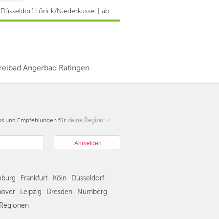
Düsseldorf Lörick/Niederkassel | ab
reibad Angerbad Ratingen
pps und Empfehlungen für
Berlin
deine Region
München
Hamburg
Frankfurt
Köln
burg
Frankfurt
Köln
Düsseldorf
Düsseldorf
Stuttgart
over
Leipzig
Dresden
Nürnberg
Essen
Regionen
Hannover