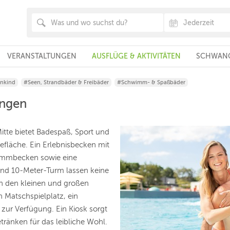
VERANSTALTUNGEN
AUSFLÜGE & AKTIVITÄTEN
SCHWANG
inkind
#Seen, Strandbäder & Freibäder
#Schwimm- & Spaßbäder
ingen
itte bietet Badespaß, Sport und
efläche. Ein Erlebnisbecken mit
immbecken sowie eine
und 10-Meter-Turm lassen keine
n den kleinen und großen
 Matschspielplatz, ein
 zur Verfügung. Ein Kiosk sorgt
ränken für das leibliche Wohl.