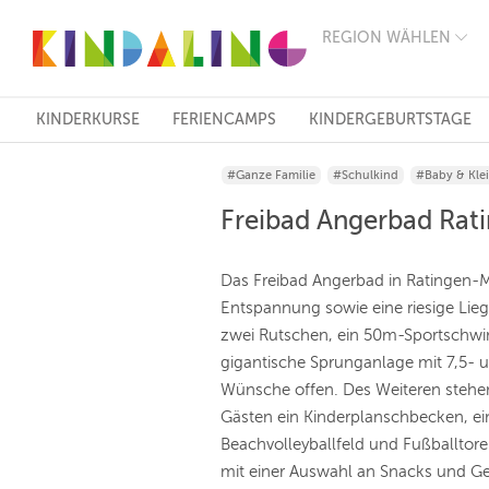
REGION WÄHLEN
BERLIN
MÜNCHEN
HAMBURG
FRANKFURT
KINDERKURSE
FERIENCAMPS
KINDERGEBURTSTAGE
KÖLN
DÜSSELDORF
#Ganze Familie
#Schulkind
#Baby & Kle
STUTTGART
ESSEN
Freibad Angerbad Rat
HANNOVER
LEIPZIG
DRESDEN
Das Freibad Angerbad in Ratingen-M
NÜRNBERG
Entspannung sowie eine riesige Lieg
WIEN
zwei Rutschen, ein 50m-Sportschw
ZÜRICH
ANDERE
gigantische Sprunganlage mit 7,5- 
REGIONEN
Wünsche offen. Des Weiteren stehe
Gästen ein Kinderplanschbecken, ein
Beachvolleyballfeld und Fußballtore
mit einer Auswahl an Snacks und Get