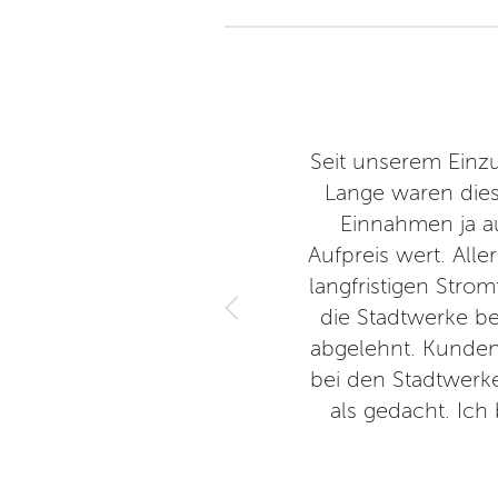
ochen Kunden der Stadtwerke.
Seit unserem Einz
im Hinterkopf, dass von den
Lange waren dies
erden, das war uns einen
Einnahmen ja a
ss wir uns in einen günstigeren
Aufpreis wert. Alle
f regulär noch zwei Monate, und
langfristigen Strom
as vorzeitiger Wechsel wurde
die Stadtwerke be
terien für die Entscheidungen
abgelehnt. Kunden
nd sparen noch viel mehr Geld
bei den Stadtwerke
Stadtwerke mit ein bisschen
als gedacht. Ich
 könnten.
g