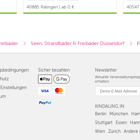
#Baby & Kleinkind
40885 Ratingen | ab 0 €
40547 
4,10 €
reibäder
Seen, Strandbäder & Freibäder Düsseldorf
F
gsbedingungen
Sicher bezahlen
Newsletter
Aktuelle Veranstaltungsti
hutz
erhalten.
Einstellungen
sum
KINDALING IN
Berlin
München
Ham
Stuttgart
Essen
Hann
Wien
Zürich
Andere 