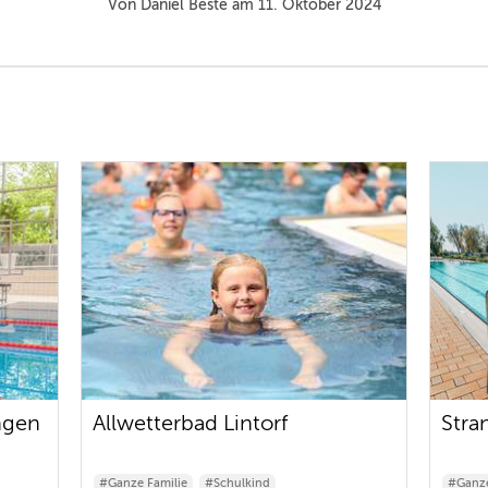
Von Daniel Beste am 11. Oktober 2024
ngen
Allwetterbad Lintorf
Stra
#Ganze Familie
#Schulkind
#Ganze