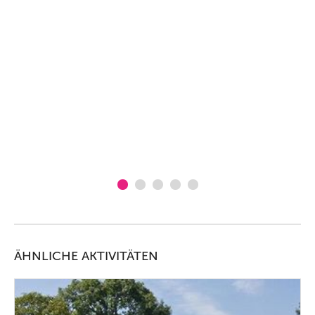
Bin
das
die
len
en
gut
ÄHNLICHE AKTIVITÄTEN