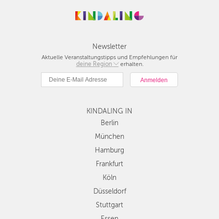
Newsletter
Aktuelle Veranstaltungstipps und Empfehlungen für
deine Region
Berlin
erhalten.
München
Hamburg
Frankfurt
KINDALING IN
Köln
Düsseldorf
Berlin
Stuttgart
München
Essen
Hamburg
Hannover
Frankfurt
Leipzig
Köln
Dresden
Düsseldorf
Nürnberg
Wien
Stuttgart
Zürich
Essen