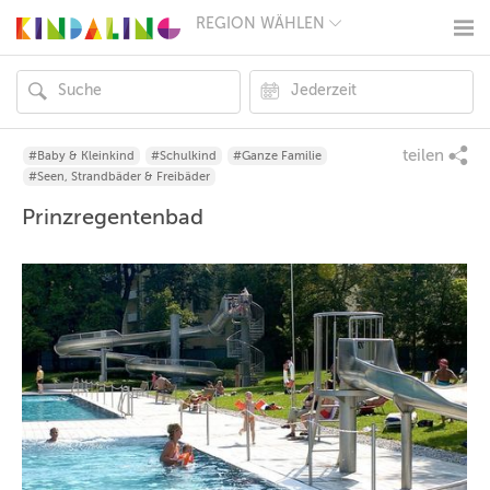
REGION WÄHLEN
BERLIN
MÜNCHEN
HAMBURG
FRANKFURT
KÖLN
DÜSSELDORF
teilen
#Baby & Kleinkind
#Schulkind
#Ganze Familie
STUTTGART
#Seen, Strandbäder & Freibäder
ESSEN
Prinzregentenbad
HANNOVER
LEIPZIG
DRESDEN
NÜRNBERG
WIEN
ZÜRICH
ANDERE
REGIONEN