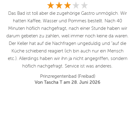
es
Das Bad ist toll aber die zugehörige Gastro unmöglich. Wir
So
eit
hatten Kaffee, Wasser und Pommes bestellt. Nach 40
ie
Minuten höflich nachgefragt, nach einer Stunde haben wir
S
ich
darum gebeten zu zahlen, weil immer noch keine da waren.
der
Der Keller hat auf die Nachfragen ungeduldig und "auf die
Küche schiebend reagiert (ich bin auch nur ein Mensch
t
etc.). Allerdings haben wir ihn ja nicht angegriffen, sondern
lem
höflich nachgefragt. Service ist was anderes.
n
Prinzregentenbad (Freibad)
Von Tascha T am 28. Juni 2026
oll
er
ber
,
😎
er
ken