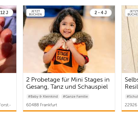
JETZT
JETZ
 12 J
2 - 4 J
BUCHEN
BUCH
2 Probetage für Mini Stages in
Selb
Gesang, Tanz und Schauspiel
Resi
ld
Fer
#Baby & Kleinkind
#Ganze Familie
#Schul
orst.-
60488 Frankfurt
22926 
Rödelheim/Hausen/Praunheim | ab 20 €