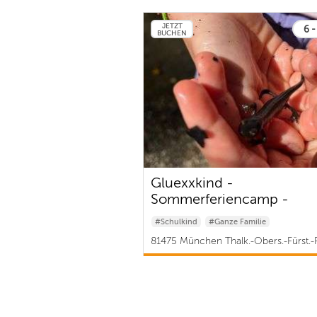
JETZT
6 -
BUCHEN
Gluexxkind -
Sommerferiencamp -
Selbstwerttraining im Wa
#Schulkind
#Ganze Familie
81475 München Thalk.-Obers.-Fürst.-F
Solln | ab 395 €