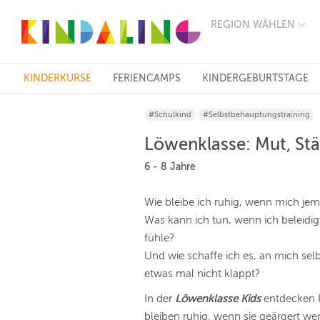
REGION WÄHLEN
BERLIN
MÜNCHEN
HAMBURG
FRANKFURT
KINDERKURSE
FERIENCAMPS
KINDERGEBURTSTAGE
KÖLN
DÜSSELDORF
#Schulkind
#Selbstbehauptungstraining
STUTTGART
ESSEN
Löwenklasse: Mut, Stä
HANNOVER
LEIPZIG
6 - 8 Jahre
DRESDEN
NÜRNBERG
Wie bleibe ich ruhig, wenn mich jem
WIEN
Was kann ich tun, wenn ich beleidi
ZÜRICH
ANDERE
fühle?
REGIONEN
Und wie schaffe ich es, an mich se
etwas mal nicht klappt?
In der
Löwenklasse Kids
entdecken K
bleiben ruhig, wenn sie geärgert we