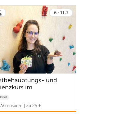
T
6 - 11 J
EN
stbehauptungs- und
lienzkurs im
ienprogramm
kind
Ahrensburg | ab 25 €