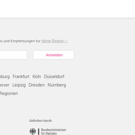
pps und Empfehlungen für
Berlin
deine Region
München
Hamburg
Frankfurt
Köln
burg
Frankfurt
Köln
Düsseldorf
Düsseldorf
Stuttgart
over
Leipzig
Dresden
Nürnberg
Essen
Regionen
Hannover
Leipzig
Dresden
Nürnberg
Wien