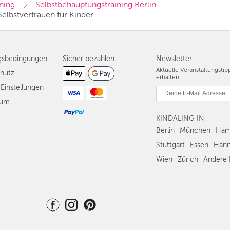
ning
Selbstbehauptungstraining Berlin
elbstvertrauen für Kinder
gsbedingungen
Sicher bezahlen
Newsletter
Aktuelle Veranstaltungsti
hutz
erhalten.
Einstellungen
sum
KINDALING IN
Berlin
München
Ham
Stuttgart
Essen
Hann
Wien
Zürich
Andere 