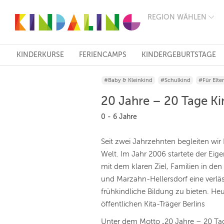
REGION WÄHLEN
BERLIN
MÜNCHEN
HAMBURG
FRANKFURT
KINDERKURSE
FERIENCAMPS
KINDERGEBURTSTAGE
KÖLN
DÜSSELDORF
#Baby & Kleinkind
#Schulkind
#Für Elte
STUTTGART
ESSEN
20 Jahre – 20 Tage Ki
HANNOVER
LEIPZIG
0 - 6 Jahre
DRESDEN
NÜRNBERG
Seit zwei Jahrzehnten begleiten wir
WIEN
Welt. Im Jahr 2006 startete der Eig
ZÜRICH
ANDERE
mit dem klaren Ziel, Familien in de
REGIONEN
und Marzahn-Hellersdorf eine verlä
frühkindliche Bildung zu bieten. He
öffentlichen Kita-Träger Berlins
Unter dem Motto „20 Jahre – 20 Tag