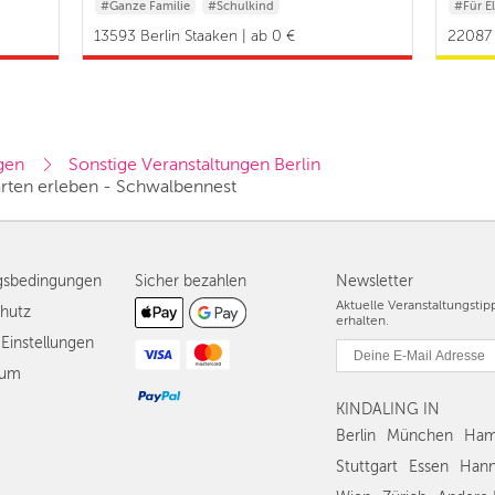
#Ganze Familie
#Schulkind
#Für El
#Baby & Kleinkind
13593 Berlin Staaken | ab 0 €
22087 
gen
Sonstige Veranstaltungen Berlin
ärten erleben - Schwalbennest
gsbedingungen
Sicher bezahlen
Newsletter
Aktuelle Veranstaltungsti
hutz
erhalten.
Einstellungen
sum
KINDALING IN
Berlin
München
Ham
Stuttgart
Essen
Hann