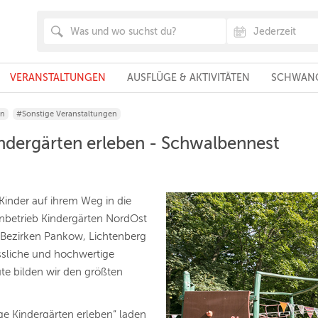
VERANSTALTUNGEN
AUSFLÜGE & AKTIVITÄTEN
SCHWANG
rn
#Sonstige Veranstaltungen
ndergärten erleben - Schwalbennest
 Kinder auf ihrem Weg in die
enbetrieb Kindergärten NordOst
n Bezirken Pankow, Lichtenberg
ssliche und hochwertige
ute bilden wir den größten
e Kindergärten erleben“ laden