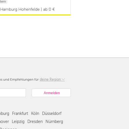
tern
Hamburg Hohenfelde | ab 0 €
pps und Empfehlungen für
Berlin
deine Region
München
Hamburg
Frankfurt
Köln
burg
Frankfurt
Köln
Düsseldorf
Düsseldorf
Stuttgart
over
Leipzig
Dresden
Nürnberg
Essen