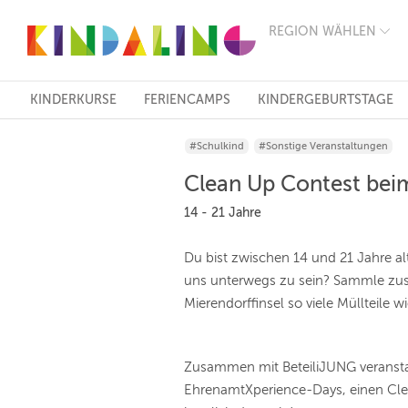
REGION WÄHLEN
BERLIN
MÜNCHEN
HAMBURG
FRANKFURT
KINDERKURSE
FERIENCAMPS
KINDERGEBURTSTAGE
KÖLN
DÜSSELDORF
#Schulkind
#Sonstige Veranstaltungen
STUTTGART
ESSEN
Clean Up Contest bei
HANNOVER
LEIPZIG
14 - 21 Jahre
DRESDEN
NÜRNBERG
Du bist zwischen 14 und 21 Jahre a
WIEN
uns unterwegs zu sein? Sammle zu
ZÜRICH
ANDERE
Mierendorffinsel so viele Müllteile w
REGIONEN
Zusammen mit BeteiliJUNG veransta
EhrenamtXperience-Days, einen Cl