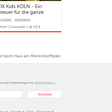
IX Kids KÖLN - Ein
teuer für die ganze
lie
 Familie
#Schulkind
Köln Chorweiler | ab 59 €
t beim Haus am Mierendorffplatz
pps und Empfehlungen für
Berlin
deine Region
München
Hamburg
Frankfurt
Köln