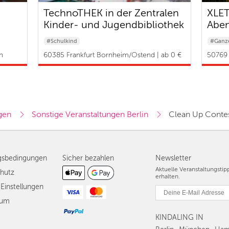
TechnoTHEK in der Zentralen
XLET
Kinder- und Jugendbibliothek
Aben
Fami
#Schulkind
#Ganze
n
60385 Frankfurt Bornheim/Ostend | ab 0 €
50769 
gen
Sonstige Veranstaltungen Berlin
Clean Up Contes
gsbedingungen
Sicher bezahlen
Newsletter
Aktuelle Veranstaltungsti
hutz
erhalten.
Einstellungen
sum
KINDALING IN