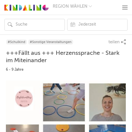
REGION WÄHLEN
BERLIN
MÜNCHEN
HAMBURG
FRANKFURT
KÖLN
DÜSSELDORF
teilen
#Schulkind
#Sonstige Veranstaltungen
STUTTGART
+++Fällt aus +++ Herzenssprache - Stark
ESSEN
HANNOVER
im Miteinander
LEIPZIG
DRESDEN
6 - 9 Jahre
NÜRNBERG
WIEN
ZÜRICH
ANDERE
REGIONEN