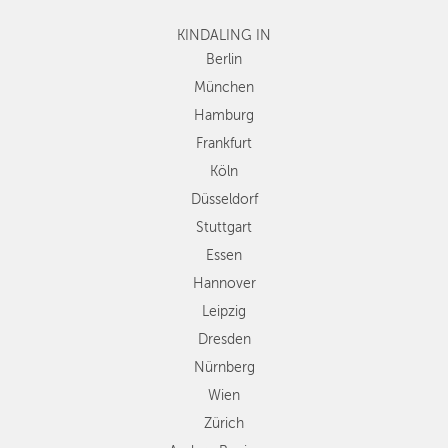
Frankfurt
KINDALING IN
Köln
Düsseldorf
Berlin
Stuttgart
München
Essen
Hamburg
Hannover
Frankfurt
Leipzig
Köln
Dresden
Düsseldorf
Nürnberg
Wien
Stuttgart
Zürich
Essen
Andere
Hannover
Regionen
Leipzig
Dresden
Nürnberg
Wien
Zürich